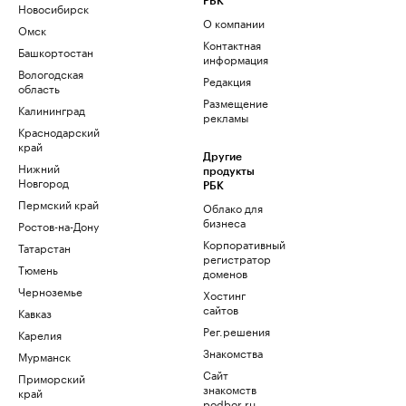
РБК
Новосибирск
О компании
Омск
Контактная
Башкортостан
информация
Вологодская
Редакция
область
Размещение
Калининград
рекламы
Краснодарский
край
Другие
Нижний
продукты
Новгород
РБК
Пермский край
Облако для
бизнеса
Ростов-на-Дону
Корпоративный
Татарстан
регистратор
Тюмень
доменов
Черноземье
Хостинг
сайтов
Кавказ
Рег.решения
Карелия
Знакомства
Мурманск
Сайт
Приморский
знакомств
край
podbor.ru