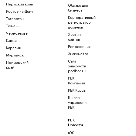
Пермский край
Облако для
бизнеса
Ростов-на-Дону
Корпоративный
Татарстан
регистратор
Тюмень
доменов
Черноземье
Хостинг
сайтов
Кавказ
Рег.решения
Карелия
Знакомства
Мурманск
Сайт
Приморский
знакомств
край
podbor.ru
РБК
Компании
РБК Курсы
Школа
управления
РБК
РБК
Новости
iOS