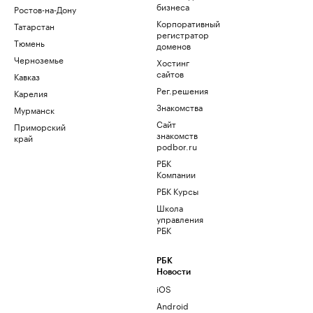
бизнеса
Ростов-на-Дону
Корпоративный
Татарстан
регистратор
Тюмень
доменов
Черноземье
Хостинг
сайтов
Кавказ
Рег.решения
Карелия
Знакомства
Мурманск
Сайт
Приморский
знакомств
край
podbor.ru
РБК
Компании
РБК Курсы
Школа
управления
РБК
РБК
Новости
iOS
Android