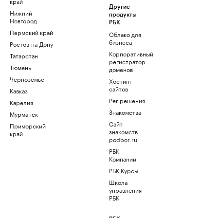
край
Другие
Нижний
продукты
Новгород
РБК
Пермский край
Облако для
бизнеса
Ростов-на-Дону
Корпоративный
Татарстан
регистратор
Тюмень
доменов
Черноземье
Хостинг
сайтов
Кавказ
Рег.решения
Карелия
Знакомства
Мурманск
Сайт
Приморский
знакомств
край
podbor.ru
РБК
Компании
РБК Курсы
Школа
управления
РБК