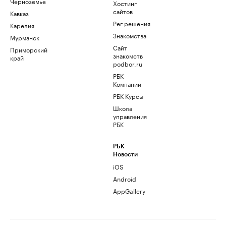
Черноземье
Хостинг
сайтов
Кавказ
Рег.решения
Карелия
Знакомства
Мурманск
Сайт
Приморский
знакомств
край
podbor.ru
РБК
Компании
РБК Курсы
Школа
управления
РБК
РБК
Новости
iOS
Android
AppGallery