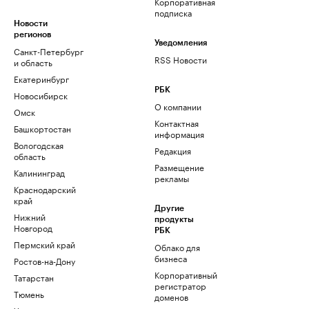
Корпоративная
подписка
Новости
регионов
Уведомления
Санкт-Петербург
RSS Новости
и область
Екатеринбург
РБК
Новосибирск
О компании
Омск
Контактная
Башкортостан
информация
Вологодская
Редакция
область
Размещение
Калининград
рекламы
Краснодарский
край
Другие
Нижний
продукты
Новгород
РБК
Пермский край
Облако для
бизнеса
Ростов-на-Дону
Корпоративный
Татарстан
регистратор
Тюмень
доменов