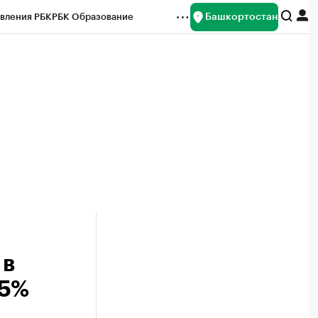
Башкортостан
вления РБК
РБК Образование
редитные рейтинги
Франшизы
Газета
ок наличной валюты
 в
45%