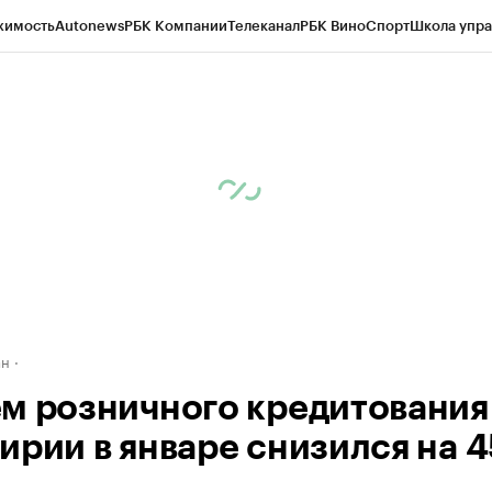
жимость
Autonews
РБК Компании
Телеканал
РБК Вино
Спорт
Школа упра
д
Стиль
Крипто
РБК Бизнес-среда
Дискуссионный клуб
Исследования
К
рагентов
Политика
Экономика
Бизнес
Технологии и медиа
Финансы
Рын
ан
м розничного кредитования
ирии в январе снизился на 