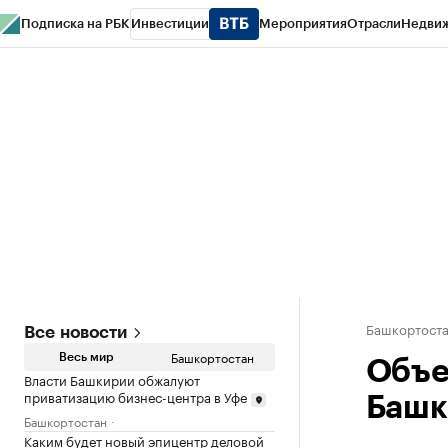
Подписка на РБК
Инвестиции
Мероприятия
Отрасли
Недви
РБК Курсы
РБК Life
Тренды
Визионеры
Национальные проекты
Горо
Спецпроекты СПб
Конференции СПб
Спецпроекты
Проверка конт
Башкортост
Все новости
Башкортостан
Весь мир
Объе
Власти Башкирии обжалуют
приватизацию бизнес-центра в Уфе
Башк
Башкортостан
Каким будет новый эпицентр деловой