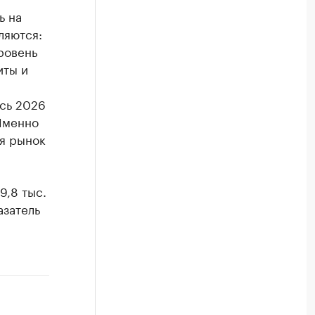
ь на
ляются:
ровень
иты и
есь 2026
Именно
ся рынок
9,8 тыс.
азатель