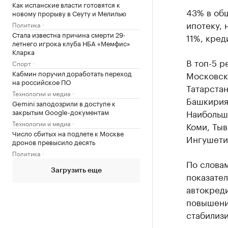
Как испанские власти готовятся к
43% в об
новому прорыву в Сеуту и Мелилью
ипотеку, 
Политика
Стала известна причина смерти 29-
11%, кред
летнего игрока клуба НБА «Мемфис»
Кларка
В топ-5 р
Спорт
Кабмин поручил доработать переход
Московска
на российское ПО
Татарстан
Технологии и медиа
Башкирия,
Gemini заподозрили в доступе к
Наибольшу
закрытым Google-документам
Технологии и медиа
Коми, Тыв
Число сбитых на подлете к Москве
Ингушети
дронов превысило десять
Политика
По слова
Загрузить еще
показател
автокреди
повышения
стабилизи