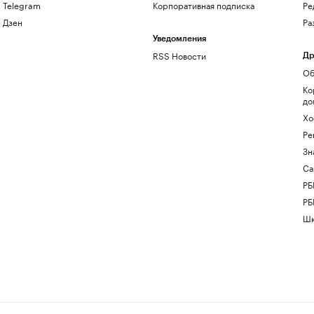
Telegram
Корпоративная подписка
Ре
Дзен
Ра
Уведомления
RSS Новости
Др
Об
Ко
до
Хо
Ре
Зн
Са
РБ
РБ
Шк