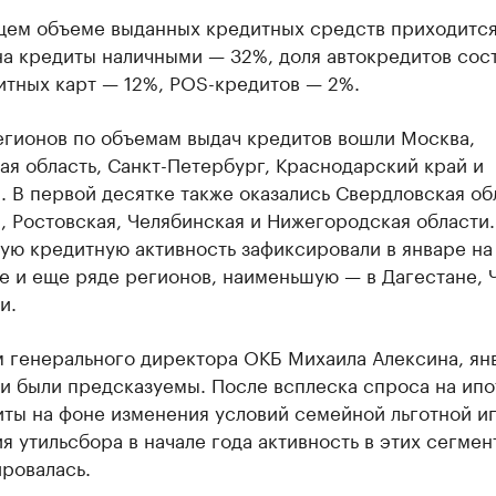
щем объеме выданных кредитных средств приходится
на кредиты наличными — 32%, доля автокредитов сос
итных карт — 12%, POS-кредитов — 2%.
егионов по объемам выдач кредитов вошли Москва,
я область, Санкт-Петербург, Краснодарский край и
. В первой десятке также оказались Свердловская об
 Ростовская, Челябинская и Нижегородская области.
ю кредитную активность зафиксировали в январе на 
е и еще ряде регионов, наименьшую — в Дагестане, 
и.
м генерального директора ОКБ Михаила Алексина, ян
и были предсказуемы. После всплеска спроса на ипо
ты на фоне изменения условий семейной льготной и
 утильсбора в начале года активность в этих сегмен
ровалась.