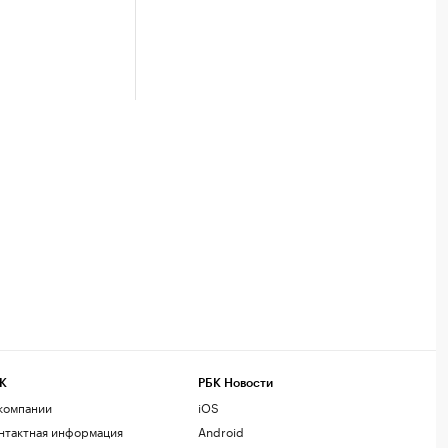
К
РБК Новости
компании
iOS
нтактная информация
Android