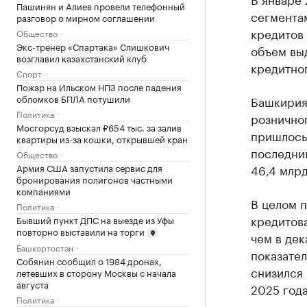
Пашинян и Алиев провели телефонный
сегментам
разговор о мирном соглашении
кредитов 
Общество
Экс-тренер «Спартака» Слишкович
объем вы
возглавил казахстанский клуб
кредитно
Спорт
Пожар на Ильском НПЗ после падения
обломков БПЛА потушили
Башкирия
Политика
розничног
Мосгорсуд взыскал ₽654 тыс. за залив
пришлось 
квартиры из-за кошки, открывшей кран
последний
Общество
Армия США запустила сервис для
46,4 млрд
бронирования полигонов частными
компаниями
В целом п
Политика
кредитова
Бывший пункт ДПС на выезде из Уфы
повторно выставили на торги
чем в дек
Башкортостан
показател
Собянин сообщил о 1984 дронах,
снизился 
летевших в сторону Москвы с начала
августа
2025 года
Политика