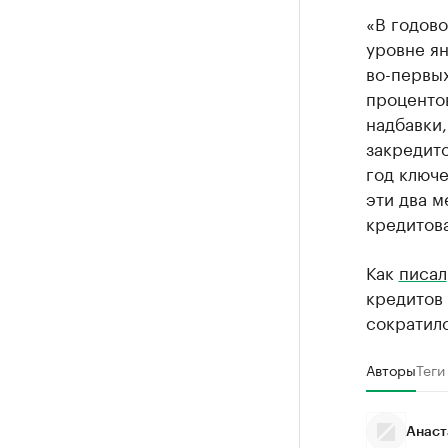
«В годов
уровне я
во-первых
проценто
надбавки
закредито
год ключе
эти два м
кредитова
Как
писал
кредитов
сократилс
Авторы
Теги
Анаст