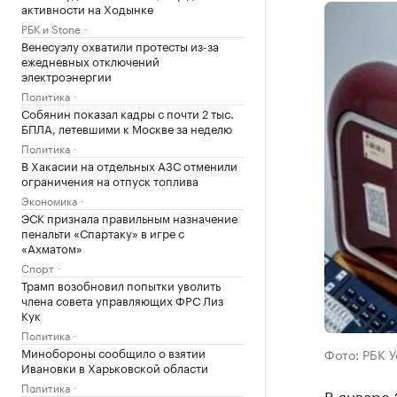
активности на Ходынке
РБК и Stone
Венесуэлу охватили протесты из-за
ежедневных отключений
электроэнергии
Политика
Собянин показал кадры с почти 2 тыс.
БПЛА, летевшими к Москве за неделю
Политика
В Хакасии на отдельных АЗС отменили
ограничения на отпуск топлива
Экономика
ЭСК признала правильным назначение
пенальти «Спартаку» в игре с
«Ахматом»
Спорт
Трамп возобновил попытки уволить
члена совета управляющих ФРС Лиз
Кук
Политика
Минобороны сообщило о взятии
Фото: РБК 
Ивановки в Харьковской области
Политика
В январе 