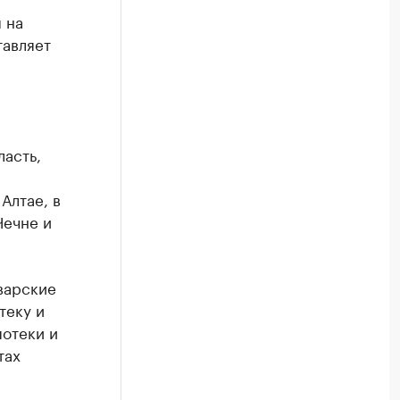
 на
тавляет
ласть,
Алтае, в
Чечне и
варские
теку и
потеки и
тах