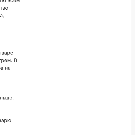
тво
а,
нваре
трем. В
в на
ньше,
нварю