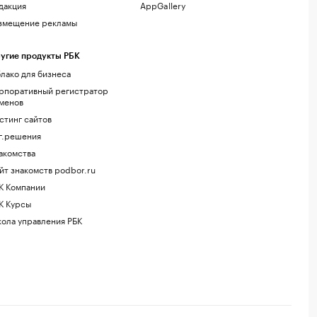
дакция
AppGallery
змещение рекламы
угие продукты РБК
лако для бизнеса
рпоративный регистратор
менов
стинг сайтов
г.решения
акомства
йт знакомств podbor.ru
К Компании
К Курсы
ола управления РБК