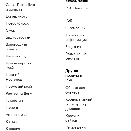
Уведомления
Санкт-Петербург
RSS Новости
и область
Екатеринбург
РБК
Новосибирск
О компании
Омск
Контактная
Башкортостан
информация
Вологодская
Редакция
область
Размещение
Калининград
рекламы
Краснодарский
край
Другие
Нижний
продукты
Новгород
РБК
Пермский край
Облако для
бизнеса
Ростов-на-Дону
Корпоративный
Татарстан
регистратор
Тюмень
доменов
Черноземье
Хостинг
сайтов
Кавказ
Рег.решения
Карелия