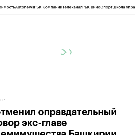
жимость
Autonews
РБК Компании
Телеканал
РБК Вино
Спорт
Школа упра
д
Стиль
Крипто
РБК Бизнес-среда
Дискуссионный клуб
Исследования
К
рагентов
Политика
Экономика
Бизнес
Технологии и медиа
Финансы
Рын
ан
отменил оправдательный
овор экс-главе
емимущества Башкирии