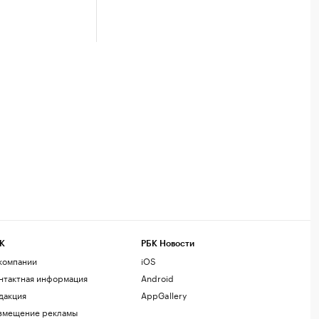
К
РБК Новости
компании
iOS
нтактная информация
Android
дакция
AppGallery
змещение рекламы