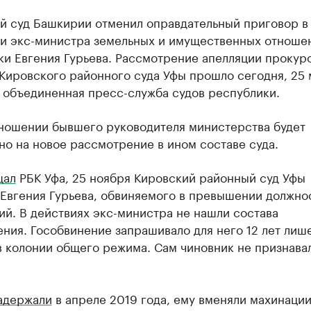
й суд Башкирии отменил оправдательный приговор в
и экс-министра земельных и имущественных отноше
ки Евгения Гурьева. Рассмотрение апелляции прокур
Кировского районного суда Уфы прошло сегодня, 25 
 объединенная пресс-служба судов республики.
тношении бывшего руководителя министерства будет
о на новое рассмотрение в ином составе суда.
щал
РБК Уфа, 25 ноября Кировский районный суд Уфы
 Евгения Гурьева, обвиняемого в превышении должно
й. В действиях экс-министра не нашли состава
ния. Гособвинение запрашивало для него 12 лет лиш
в колонии общего режима. Сам чиновник не признава
адержали
в апреле 2019 года, ему вменяли махинации