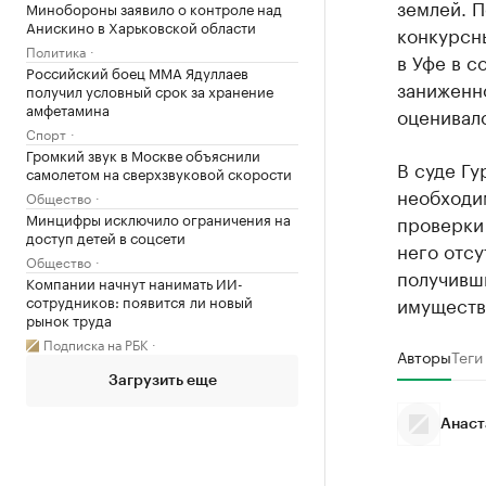
землей. П
Минобороны заявило о контроле над
Анискино в Харьковской области
конкурсн
Политика
в Уфе в с
Российский боец ММА Ядуллаев
заниженн
получил условный срок за хранение
амфетамина
оценивалс
Спорт
Громкий звук в Москве объяснили
В суде Гу
самолетом на сверхзвуковой скорости
необходи
Общество
Минцифры исключило ограничения на
проверки 
доступ детей в соцсети
него отсу
Общество
получивш
Компании начнут нанимать ИИ-
сотрудников: появится ли новый
имуществ
рынок труда
Подписка на РБК
Авторы
Теги
Загрузить еще
Анаст