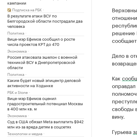
кампании
Верховны
Подписка на РБК
В результате атаки ВСУ по
отношени
Белгородской области пострадали два
республи
человека
решение 
Политика
Вице-мэр Ефимов сообщил о росте
сообщает
числа проектов КРТ до 470
Экономика
Дело в о
Россия атаковала эшелон с военной
техникой ВСУ в Днепропетровской
возвращен
области
Политика
Как
сооб
Каким будет новый эпицентр деловой
оправдал
активности на Ходынке
РБК и Stone
полномочи
Вице-мэр Ефимов оценил
преступле
градостроительный потенциал Москвы
свободы 
в 400 млн кв. м
вину.
Экономика
Суд в США обязал Meta выплатить $942
млн из-за вреда детям в соцсетях
Гурьева
з
Технологии и медиа