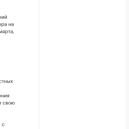
ний
ора на
марта,
стных
ения
л свою
 с