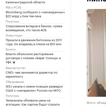
Калининградской области
РБК и РСХБ
Bloomberg сообщило о «неожиданных»
$22 млрд у Ким Чен Ына
Политика
Страхование вкладов в банках: сумма
возмещения, что такое АСВ
Инвестиции
Пришли в движение биткоины из 2011
года. Их владелец в плюсе на $10 млн
Крипто
Власти объяснили расторжение
договора с пляжем «Берег Солнца» в
Уфе
Башкортостан
CMO: чем занимается директор по
маркетингу
Образование
WSJ узнала о смене позиции разведки
США о «нападении» России на НАТО
Политика
Телеканалы объявили цены на
Фото: объе
агитацию. Как партии будут строить