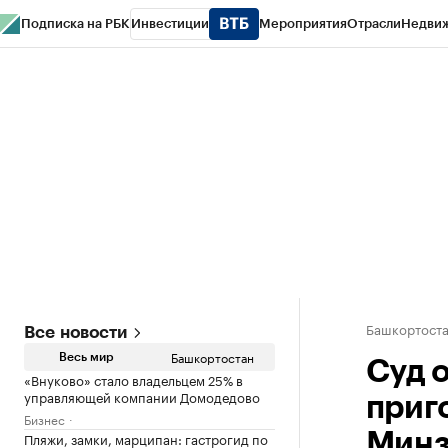
Подписка на РБК
Инвестиции
Мероприятия
Отрасли
Недви
РБК Курсы
РБК Life
Тренды
Визионеры
Национальные проекты
Горо
Спецпроекты СПб
Конференции СПб
Спецпроекты
Проверка конт
Башкортост
Все новости
Башкортостан
Весь мир
Суд 
«Внуково» стало владельцем 25% в
управляющей компании Домодедово
приг
Бизнес
Пляжи, замки, марципан: гастрогид по
Минз