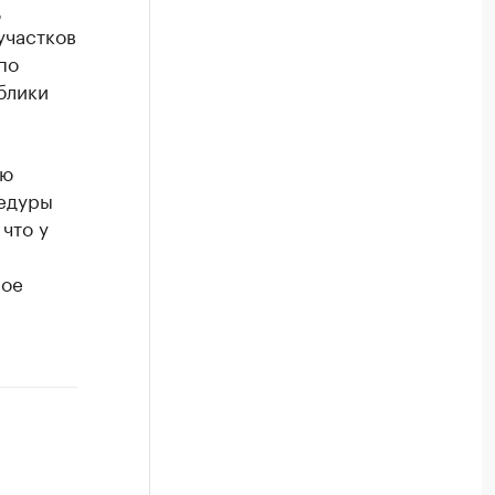
д
участков
по
блики
сю
цедуры
что у
ное