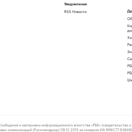
Уведомления
RSS Новости
Др
Об
Ко
до
Хо
Ре
Зн
Са
РБ
РБ
Шк
ения и материалы информационного агентства «РБК» (свидетельство о 
овых коммуникаций (Роскомнадзор) 09.12.2015 за номером ИА №ФС77-63848) 