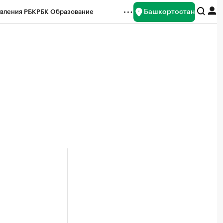
Башкортостан
вления РБК
РБК Образование
редитные рейтинги
Франшизы
Газета
ок наличной валюты