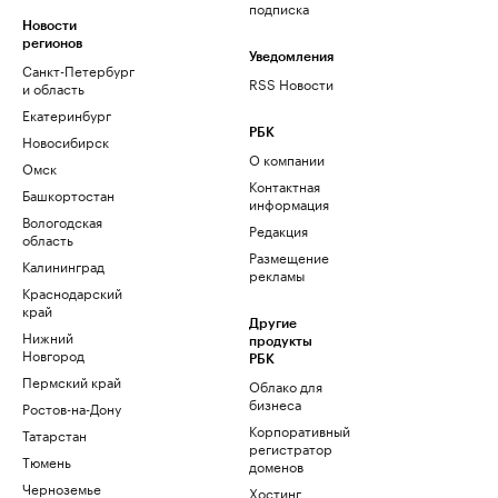
подписка
Новости
регионов
Уведомления
Санкт-Петербург
RSS Новости
и область
Екатеринбург
РБК
Новосибирск
О компании
Омск
Контактная
Башкортостан
информация
Вологодская
Редакция
область
Размещение
Калининград
рекламы
Краснодарский
край
Другие
Нижний
продукты
Новгород
РБК
Пермский край
Облако для
бизнеса
Ростов-на-Дону
Корпоративный
Татарстан
регистратор
Тюмень
доменов
Черноземье
Хостинг