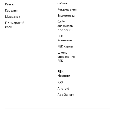
сайтов
Кавказ
Рег.решения
Карелия
Знакомства
Мурманск
Сайт
Приморский
знакомств
край
podbor.ru
РБК
Компании
РБК Курсы
Школа
управления
РБК
РБК
Новости
iOS
Android
AppGallery