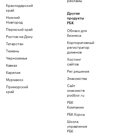
рекламы
Краснодарский
край
Другие
Нижний
продукты
Новгород
РБК
Пермский край
Облако для
бизнеса
Ростов-на-Дону
Корпоративный
Татарстан
регистратор
Тюмень
доменов
Черноземье
Хостинг
сайтов
Кавказ
Рег.решения
Карелия
Знакомства
Мурманск
Сайт
Приморский
знакомств
край
podbor.ru
РБК
Компании
РБК Курсы
Школа
управления
РБК