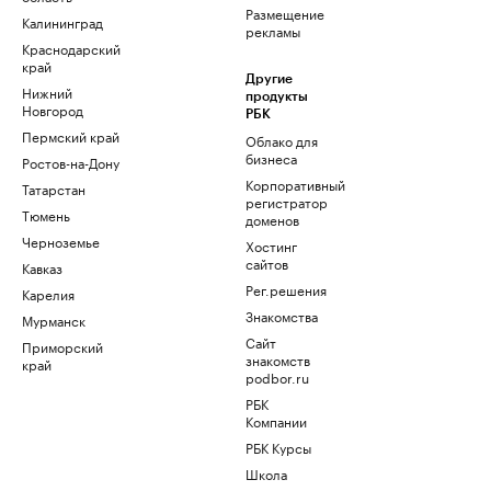
Размещение
Калининград
рекламы
Краснодарский
край
Другие
Нижний
продукты
Новгород
РБК
Пермский край
Облако для
бизнеса
Ростов-на-Дону
Корпоративный
Татарстан
регистратор
Тюмень
доменов
Черноземье
Хостинг
сайтов
Кавказ
Рег.решения
Карелия
Знакомства
Мурманск
Сайт
Приморский
знакомств
край
podbor.ru
РБК
Компании
РБК Курсы
Школа
управления