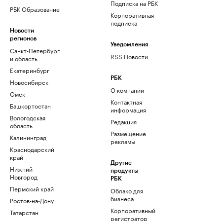
Подписка на РБК
РБК Образование
Корпоративная
подписка
Новости
регионов
Уведомления
Санкт-Петербург
RSS Новости
и область
Екатеринбург
РБК
Новосибирск
О компании
Омск
Контактная
Башкортостан
информация
Вологодская
Редакция
область
Размещение
Калининград
рекламы
Краснодарский
край
Другие
Нижний
продукты
Новгород
РБК
Пермский край
Облако для
бизнеса
Ростов-на-Дону
Корпоративный
Татарстан
регистратор