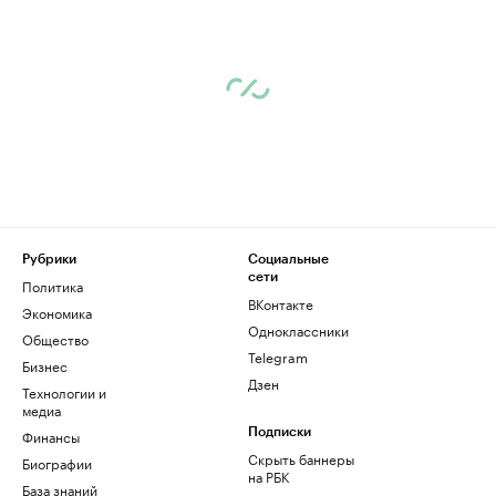
Рубрики
Социальные
сети
Политика
ВКонтакте
Экономика
Одноклассники
Общество
Telegram
Бизнес
Дзен
Технологии и
медиа
Финансы
Подписки
Скрыть баннеры
Биографии
на РБК
База знаний