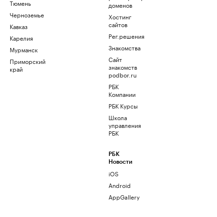
Тюмень
доменов
Черноземье
Хостинг
сайтов
Кавказ
Рег.решения
Карелия
Знакомства
Мурманск
Сайт
Приморский
знакомств
край
podbor.ru
РБК
Компании
РБК Курсы
Школа
управления
РБК
РБК
Новости
iOS
Android
AppGallery