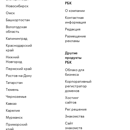
РБК
Новосибирск
О компании
Омск
Контактная
Башкортостан
информация
Вологодская
Редакция
область
Размещение
Калининград
рекламы
Краснодарский
край
Другие
Нижний
продукты
Новгород
РБК
Пермский край
Облако для
бизнеса
Ростов-на-Дону
Корпоративный
Татарстан
регистратор
Тюмень
доменов
Черноземье
Хостинг
сайтов
Кавказ
Рег.решения
Карелия
Знакомства
Мурманск
Сайт
Приморский
знакомств
край