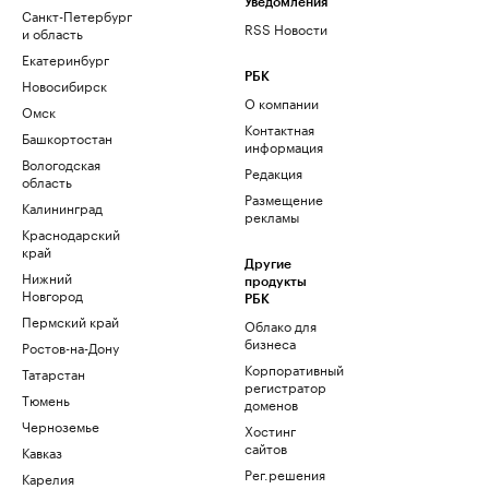
Уведомления
Санкт-Петербург
RSS Новости
и область
Екатеринбург
РБК
Новосибирск
О компании
Омск
Контактная
Башкортостан
информация
Вологодская
Редакция
область
Размещение
Калининград
рекламы
Краснодарский
край
Другие
Нижний
продукты
Новгород
РБК
Пермский край
Облако для
бизнеса
Ростов-на-Дону
Корпоративный
Татарстан
регистратор
Тюмень
доменов
Черноземье
Хостинг
сайтов
Кавказ
Рег.решения
Карелия