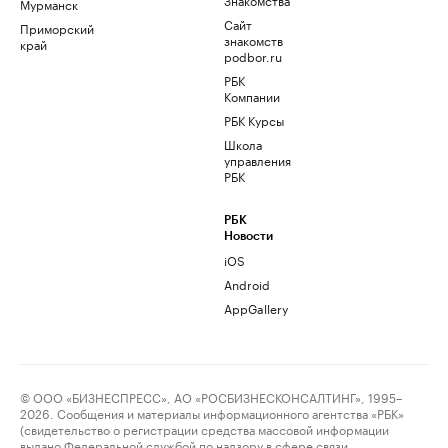
Мурманск
Сайт
Приморский
знакомств
край
podbor.ru
РБК
Компании
РБК Курсы
Школа
управления
РБК
РБК
Новости
iOS
Android
AppGallery
© ООО «БИЗНЕСПРЕСС», АО «РОСБИЗНЕСКОНСАЛТИНГ», 1995–
2026. Сообщения и материалы информационного агентства «РБК»
(свидетельство о регистрации средства массовой информации
выдано Федеральной службой по надзору в сфере связи,