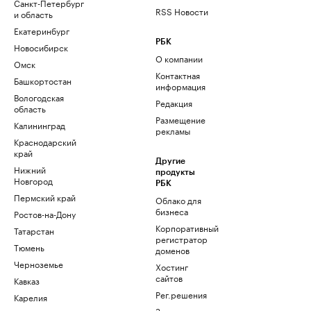
Санкт-Петербург
RSS Новости
и область
Екатеринбург
РБК
Новосибирск
О компании
Омск
Контактная
Башкортостан
информация
Вологодская
Редакция
область
Размещение
Калининград
рекламы
Краснодарский
край
Другие
Нижний
продукты
Новгород
РБК
Пермский край
Облако для
бизнеса
Ростов-на-Дону
Корпоративный
Татарстан
регистратор
Тюмень
доменов
Черноземье
Хостинг
сайтов
Кавказ
Рег.решения
Карелия
Знакомства