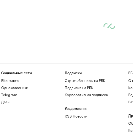
Социальные сети
Подписки
РБ
ВКонтакте
Скрыть баннеры на РБК
О 
Одноклассники
Подписка на РБК
Ко
Telegram
Корпоративная подписка
Ре
Дзен
Ра
Уведомления
RSS Новости
Др
Об
Ко