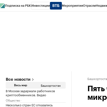
Подписка на РБК
Инвестиции
Мероприятия
Отрасли
Недви
РБК Курсы
РБК Life
Тренды
Визионеры
Национальные проекты
Горо
Спецпроекты СПб
Конференции СПб
Спецпроекты
Проверка конт
Башкортост
Все новости
Башкортостан
Весь мир
Пять
В Москве задержали работников
криптообменников. Видео
микр
Общество
Несколько стран ЕС отказались