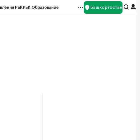
Башкортостан
вления РБК
РБК Образование
редитные рейтинги
Франшизы
Газета
ок наличной валюты