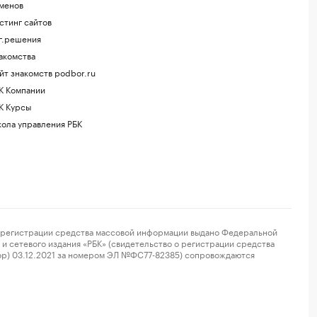
менов
стинг сайтов
г.решения
акомства
йт знакомств podbor.ru
К Компании
К Курсы
ола управления РБК
регистрации средства массовой информации выдано Федеральной
и сетевого издания «РБК» (свидетельство о регистрации средства
ор) 03.12.2021 за номером ЭЛ №ФС77-82385) сопровождаются