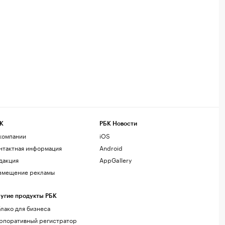
К
РБК Новости
компании
iOS
нтактная информация
Android
дакция
AppGallery
змещение рекламы
угие продукты РБК
лако для бизнеса
рпоративный регистратор