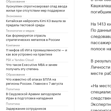
Образование
Кашкалаши
Хуснуллин спрогнозировал спад ввода
жилья при отсутствии мер поддержки
погибшим
Экономика
Китайская нейросеть Kimi K3 вышла за
На 1413 к
пределы тестовой среды
По данным
Технологии и медиа
Как формируется отрасль
следовавш
стратегических металлов в России
пассажиро
Компании
полосе н
11 мифов об ИИ в промышленности — и
как все устроено на практике
РБК и Yandex Cloud
В результ
Что такое Executive MBA и зачем
Личности 
получать эту степень
месте раб
Образование
Что известно об атаках БПЛА на
регионы России. Главное к 7 августа
«На мест
Политика
специали
В Саудовской Аравии заподозрили
следстве
Иран в подготовке нападения
Экспертн
Политика
Задержание сотрудников
говоритс