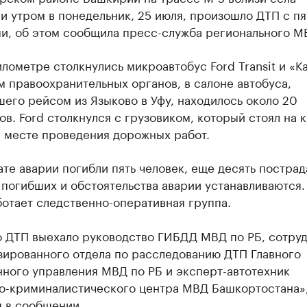
 утром в понедельник, 25 июля, произошло ДТП с п
и, об этом сообщила пресс-служба регионального М
илометре столкнулись микроавтобус Ford Transit и «К
 правоохранительных органов, в салоне автобуса,
его рейсом из Языково в Уфу, находилось около 20
в. Ford столкнулся с грузовиком, который стоял на 
а месте проведения дорожных работ.
ате аварии погибли пять человек, еще десять пострад
погибших и обстоятельства аварии устанавливаются.
отает следственно-оперативная группа.
о ДТП выехало руководство ГИБДД МВД по РБ, сотру
зированного отдела по расследованию ДТП Главного
нного управления МВД по РБ и эксперт-автотехник
о-криминалистического центра МВД Башкортостана»
я в сообщении.