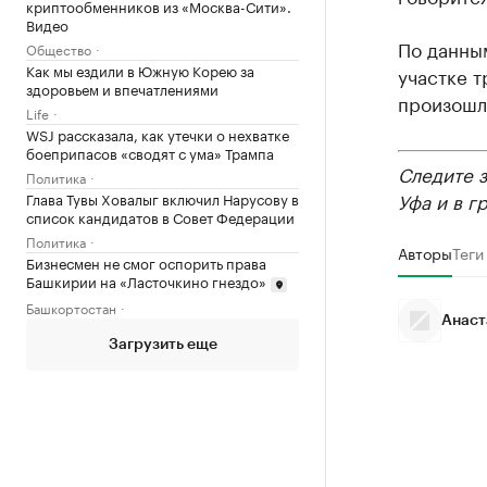
криптообменников из «Москва-Сити».
Видео
По данны
Общество
Как мы ездили в Южную Корею за
участке т
здоровьем и впечатлениями
произошл
Life
WSJ рассказала, как утечки о нехватке
боеприпасов «сводят с ума» Трампа
Следите 
Политика
Уфа и в г
Глава Тувы Ховалыг включил Нарусову в
список кандидатов в Совет Федерации
Политика
Авторы
Теги
Бизнесмен не смог оспорить права
Башкирии на «Ласточкино гнездо»
Башкортостан
Анаст
Загрузить еще