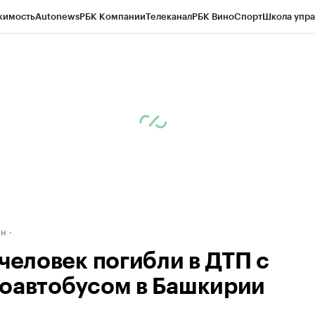
жимость
Autonews
РБК Компании
Телеканал
РБК Вино
Спорт
Школа упра
д
Стиль
Крипто
РБК Бизнес-среда
Дискуссионный клуб
Исследования
К
рагентов
Политика
Экономика
Бизнес
Технологии и медиа
Финансы
Рын
ан
 человек погибли в ДТП с
оавтобусом в Башкирии