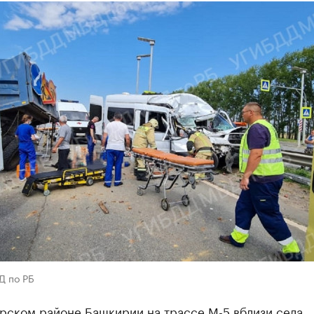
Д по РБ
арском районе Башкирии на трассе М-5 вблизи села