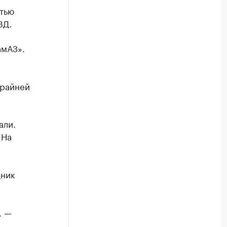
ятью
ВД.
амАЗ».
крайней
али.
 На
дник
, —