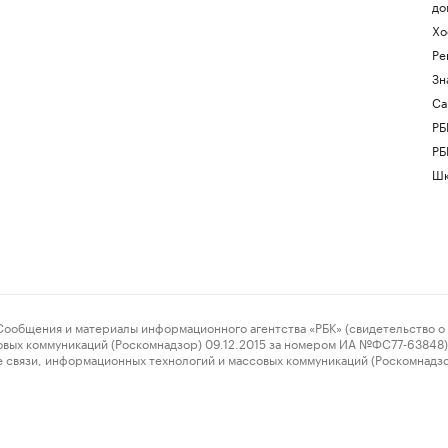
до
Хо
Ре
Зн
Са
РБ
РБ
Шк
ения и материалы информационного агентства «РБК» (свидетельство о 
овых коммуникаций (Роскомнадзор) 09.12.2015 за номером ИА №ФС77-63848) 
 связи, информационных технологий и массовых коммуникаций (Роскомнадз