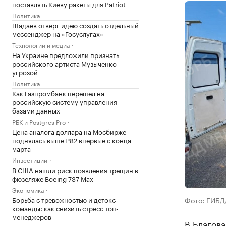
поставлять Киеву ракеты для Patriot
Политика
Шадаев отверг идею создать отдельный
мессенджер на «Госуслугах»
Технологии и медиа
На Украине предложили признать
российского артиста Музыченко
угрозой
Политика
Как Газпромбанк перешел на
российскую систему управления
базами данных
РБК и Postgres Pro
Цена аналога доллара на Мосбирже
поднялась выше ₽82 впервые с конца
марта
Инвестиции
В США нашли риск появления трещин в
фюзеляже Boeing 737 Max
Экономика
Борьба с тревожностью и детокс
Фото: ГИБД
команды: как снизить стресс топ-
менеджеров
В Благов