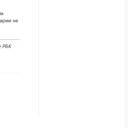
ом
варии не
е
РБК