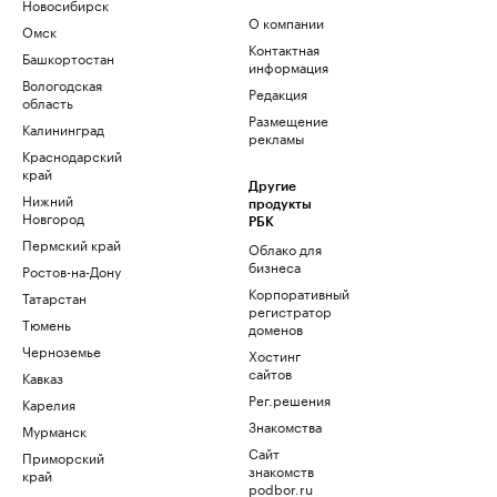
Новосибирск
О компании
Омск
Контактная
Башкортостан
информация
Вологодская
Редакция
область
Размещение
Калининград
рекламы
Краснодарский
край
Другие
Нижний
продукты
Новгород
РБК
Пермский край
Облако для
бизнеса
Ростов-на-Дону
Корпоративный
Татарстан
регистратор
Тюмень
доменов
Черноземье
Хостинг
сайтов
Кавказ
Рег.решения
Карелия
Знакомства
Мурманск
Сайт
Приморский
знакомств
край
podbor.ru