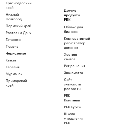
Краснодарский
край
Другие
Нижний
продукты
Новгород
РБК
Пермский край
Облако для
бизнеса
Ростов-на-Дону
Корпоративный
Татарстан
регистратор
Тюмень
доменов
Черноземье
Хостинг
сайтов
Кавказ
Рег.решения
Карелия
Знакомства
Мурманск
Сайт
Приморский
знакомств
край
podbor.ru
РБК
Компании
РБК Курсы
Школа
управления
РБК