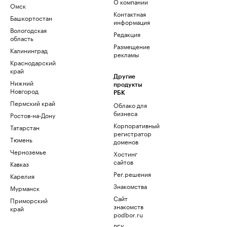
О компании
Омск
Контактная
Башкортостан
информация
Вологодская
Редакция
область
Размещение
Калининград
рекламы
Краснодарский
край
Другие
Нижний
продукты
Новгород
РБК
Пермский край
Облако для
бизнеса
Ростов-на-Дону
Корпоративный
Татарстан
регистратор
Тюмень
доменов
Черноземье
Хостинг
сайтов
Кавказ
Рег.решения
Карелия
Знакомства
Мурманск
Сайт
Приморский
знакомств
край
podbor.ru
РБК