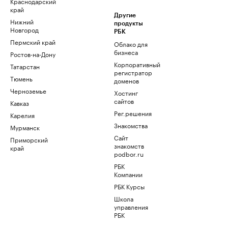
Краснодарский
край
Другие
Нижний
продукты
Новгород
РБК
Пермский край
Облако для
бизнеса
Ростов-на-Дону
Корпоративный
Татарстан
регистратор
Тюмень
доменов
Черноземье
Хостинг
сайтов
Кавказ
Рег.решения
Карелия
Знакомства
Мурманск
Сайт
Приморский
знакомств
край
podbor.ru
РБК
Компании
РБК Курсы
Школа
управления
РБК