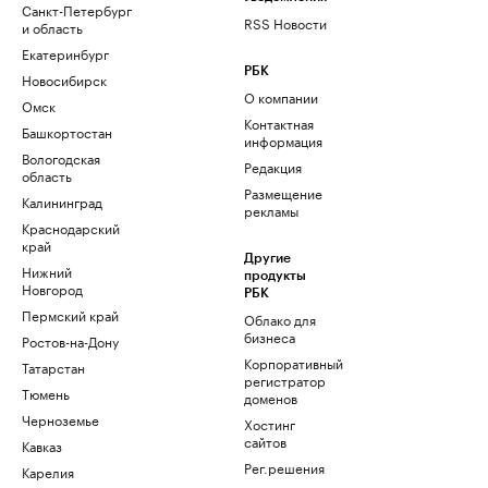
Санкт-Петербург
RSS Новости
и область
Екатеринбург
РБК
Новосибирск
О компании
Омск
Контактная
Башкортостан
информация
Вологодская
Редакция
область
Размещение
Калининград
рекламы
Краснодарский
край
Другие
Нижний
продукты
Новгород
РБК
Пермский край
Облако для
бизнеса
Ростов-на-Дону
Корпоративный
Татарстан
регистратор
Тюмень
доменов
Черноземье
Хостинг
сайтов
Кавказ
Рег.решения
Карелия