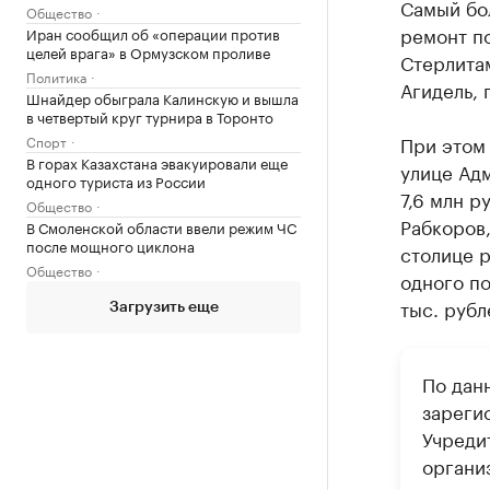
Самый бо
Общество
ремонт по
Иран сообщил об «операции против
целей врага» в Ормузском проливе
Стерлитам
Политика
Агидель, 
Шнайдер обыграла Калинскую и вышла
в четвертый круг турнира в Торонто
При этом
Спорт
В горах Казахстана эвакуировали еще
улице Адм
одного туриста из России
7,6 млн р
Общество
Рабкоров,
В Смоленской области ввели режим ЧС
после мощного циклона
столице 
Общество
одного п
тыс. рубл
Загрузить еще
По дан
зареги
Учреди
органи