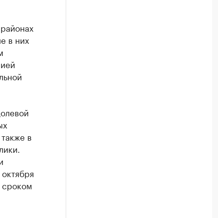
 районах
е в них
м
нией
льной
долевой
ых
 также в
лики.
и
 октября
я сроком