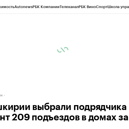
жимость
Autonews
РБК Компании
Телеканал
РБК Вино
Спорт
Школа упра
д
Стиль
Крипто
РБК Бизнес-среда
Дискуссионный клуб
Исследования
К
рагентов
Политика
Экономика
Бизнес
Технологии и медиа
Финансы
Рын
ан
шкирии выбрали подрядчика
нт 209 подъездов в домах за