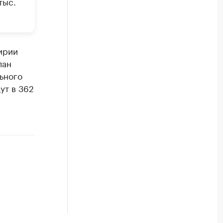
тыс.
ирии
лан
льного
ут в 362