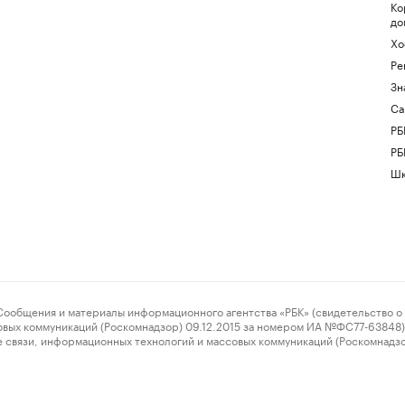
Ко
до
Хо
Ре
Зн
Са
РБ
РБ
Шк
ения и материалы информационного агентства «РБК» (свидетельство о 
овых коммуникаций (Роскомнадзор) 09.12.2015 за номером ИА №ФС77-63848) 
 связи, информационных технологий и массовых коммуникаций (Роскомнадз