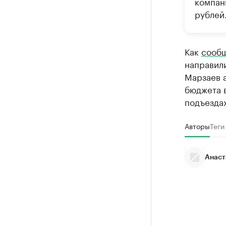
компани
рублей
Как
сооб
направили
Марзаев а
бюджета в
подъездах
Авторы
Теги
Анаст