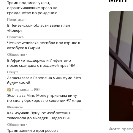
Трамп подписал указы,
ограничивающие право на
гражданство по рождению
Политика
В Пензенской области ввели план
«Ковер»
Политика
Четыре человека погибли при взрыве в
автобусе в Сирии
Общество
В Африке поддержали Инфантино
после скандала с продажей прав ЧМ
Спорт
Запасы газа в Европе на минимуме. Что
будет зимой
Подписка на РБК
Экс-глава Mind Money признала вину
по «делу брокеров» о хищении ₽7 млрд
Финансы
Как изучали Луну: от изобретения
телескопа до высадки. Видео РБК
Общество
Фото: прес
Трамп заявил о прогрессе в