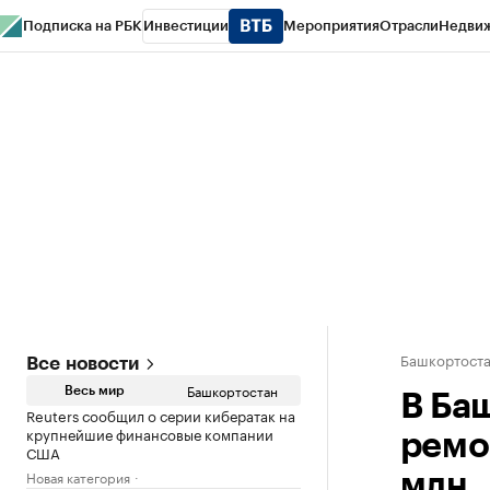
Подписка на РБК
Инвестиции
Мероприятия
Отрасли
Недви
РБК Курсы
РБК Life
Тренды
Визионеры
Национальные проекты
Горо
Спецпроекты СПб
Конференции СПб
Спецпроекты
Проверка конт
Башкортост
Все новости
Башкортостан
Весь мир
В Ба
Reuters сообщил о серии кибератак на
крупнейшие финансовые компании
ремо
США
Новая категория
млн