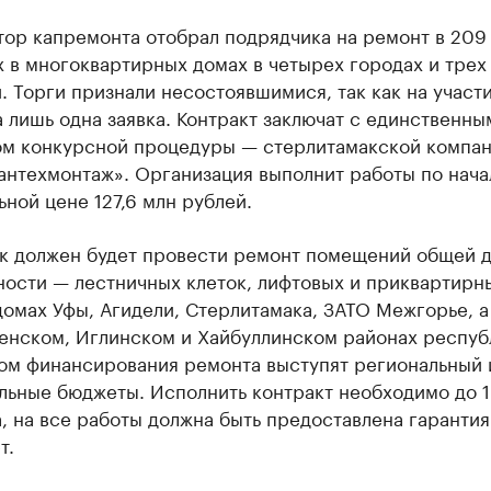
тор капремонта отобрал подрядчика на ремонт в 209
 в многоквартирных домах в четырех городах и трех
 Торги признали несостоявшимися, так как на участи
 лишь одна заявка. Контракт заключат с единственны
ом конкурсной процедуры — стерлитамакской компа
антехмонтаж». Организация выполнит работы по нача
ной цене 127,6 млн рублей.
к должен будет провести ремонт помещений общей 
ности — лестничных клеток, лифтовых и приквартирн
домах Уфы, Агидели, Стерлитамака, ЗАТО Межгорье, а
енском, Иглинском и Хайбуллинском районах респуб
ом финансирования ремонта выступят региональный 
льные бюджеты. Исполнить контракт необходимо до 1
, на все работы должна быть предоставлена гаранти
т.