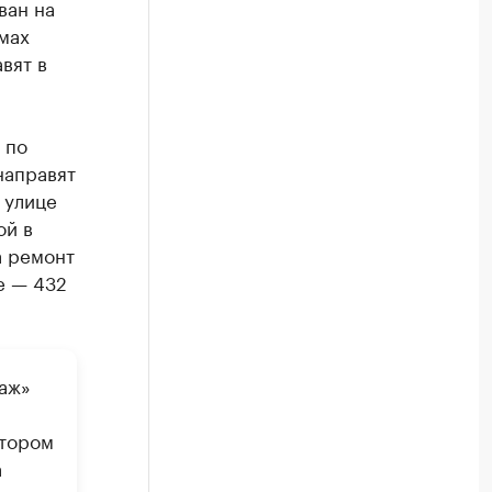
ван на
мах
вят в
 по
направят
 улице
ой в
а ремонт
е — 432
аж»
ктором
а