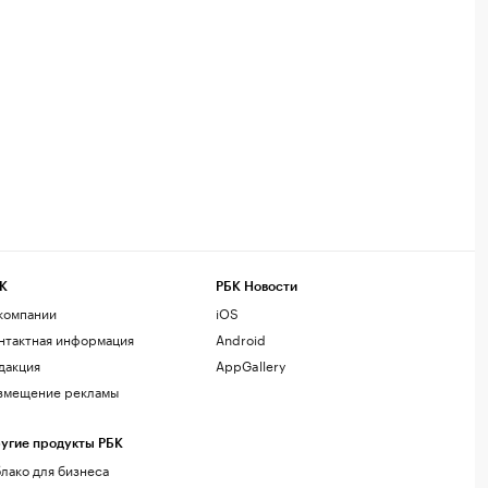
К
РБК Новости
компании
iOS
нтактная информация
Android
дакция
AppGallery
змещение рекламы
угие продукты РБК
лако для бизнеса