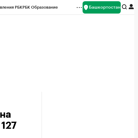
Башкортостан
вления РБК
РБК Образование
редитные рейтинги
Франшизы
Газета
ок наличной валюты
 на
 127