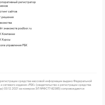
рпоративный регистратор
менов
стинг сайтов
г.решения
акомства
йт знакомств podbor.ru
К Компании
К Курсы
ола управления РБК
регистрации средства массовой информации выдано Федеральной
и сетевого издания «РБК» (свидетельство о регистрации средства
ор) 03.12.2021 за номером ЭЛ №ФС77-82385) сопровождаются