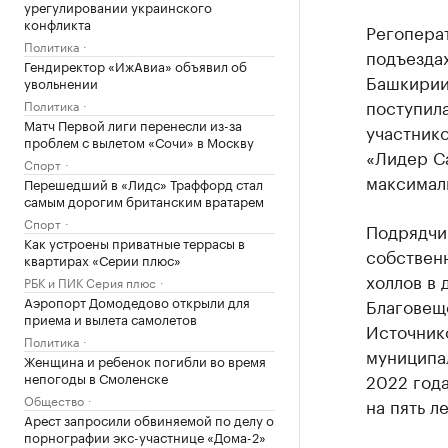
урегулировании украинского
конфликта
Регопера
Политика
подъездах
Гендиректор «ИжАвиа» объявил об
Башкирии.
увольнении
поступила
Политика
Матч Первой лиги перенесли из-за
участник
проблем с вылетом «Сочи» в Москву
«Лидер С
Спорт
максималь
Перешедший в «Лидс» Траффорд стал
самым дорогим британским вратарем
Спорт
Подрядчи
Как устроены приватные террасы в
собствен
квартирах «Серии плюс»
холлов в 
РБК и ПИК Серия плюс
Аэропорт Домодедово открыли для
Благовещ
приема и вылета самолетов
Источник
Политика
муниципа
Женщина и ребенок погибли во время
непогоды в Смоленске
2022 года
Общество
на пять ле
Арест запросили обвиняемой по делу о
порнографии экс-участнице «Дома-2»