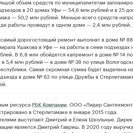
льшой объем средств по муниципалитетам запланиро
дъездов в 20 домах Уфы — 54,6 млн рублей и в 25 до
ака — 50,2 млн рублей. Меньше всего средств напра
где работы проведут в одном доме — 2,4 млн рублей.
 самый дорогостоящий ремонт выполнят в доме № 88
ирала Ушакова в Уфе — на работы в семи подъездах 
ублей. В 6,8 млн обойдется капремонт в доме № 14 по
 в 5,4 млн рублей — в доме № 38 по улице Вологодск
республики. Самая скромная сумма будет выделена н
одъезда в доме № 62 по улице Дружбы в Стерлитамак
ей.
ным ресурса
РБК Компании
, ООО «Лидер Сантехмонт
стрировано в Стерлитамаке в январе 2015 года.
телями выступают Дмитрий и Елена Школьные. Дире
зации является Дмитрий Гавриш. В 2020 году выручк