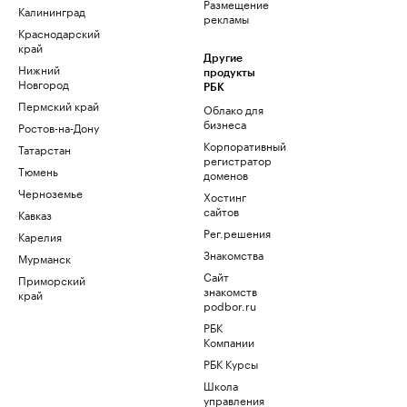
Размещение
Калининград
рекламы
Краснодарский
край
Другие
Нижний
продукты
Новгород
РБК
Пермский край
Облако для
бизнеса
Ростов-на-Дону
Корпоративный
Татарстан
регистратор
Тюмень
доменов
Черноземье
Хостинг
сайтов
Кавказ
Рег.решения
Карелия
Знакомства
Мурманск
Сайт
Приморский
знакомств
край
podbor.ru
РБК
Компании
РБК Курсы
Школа
управления