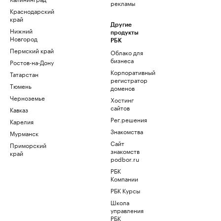
рекламы
Краснодарский
край
Другие
Нижний
продукты
Новгород
РБК
Пермский край
Облако для
бизнеса
Ростов-на-Дону
Корпоративный
Татарстан
регистратор
Тюмень
доменов
Черноземье
Хостинг
сайтов
Кавказ
Рег.решения
Карелия
Знакомства
Мурманск
Сайт
Приморский
знакомств
край
podbor.ru
РБК
Компании
РБК Курсы
Школа
управления
РБК