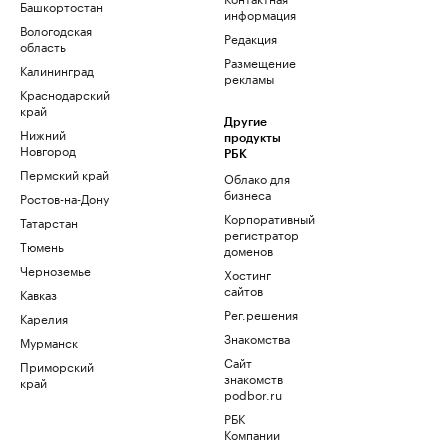
Башкортостан
информация
Вологодская
Редакция
область
Размещение
Калининград
рекламы
Краснодарский
край
Другие
Нижний
продукты
Новгород
РБК
Пермский край
Облако для
бизнеса
Ростов-на-Дону
Корпоративный
Татарстан
регистратор
Тюмень
доменов
Черноземье
Хостинг
сайтов
Кавказ
Рег.решения
Карелия
Знакомства
Мурманск
Сайт
Приморский
знакомств
край
podbor.ru
РБК
Компании