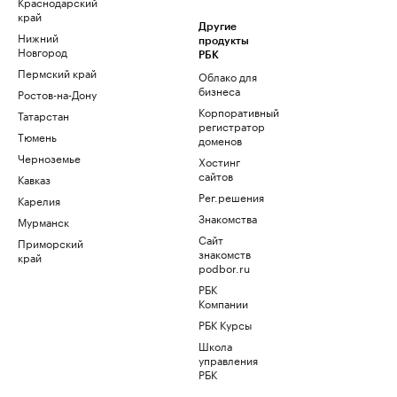
Краснодарский
край
Другие
Нижний
продукты
Новгород
РБК
Пермский край
Облако для
бизнеса
Ростов-на-Дону
Корпоративный
Татарстан
регистратор
Тюмень
доменов
Черноземье
Хостинг
сайтов
Кавказ
Рег.решения
Карелия
Знакомства
Мурманск
Сайт
Приморский
знакомств
край
podbor.ru
РБК
Компании
РБК Курсы
Школа
управления
РБК