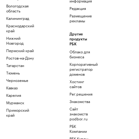
информация
Вологодская
Редакция
область
Размещение
Калининград
рекламы
Краснодарский
край
Другие
Нижний
продукты
Новгород
РБК
Пермский край
Облако для
бизнеса
Ростов-на-Дону
Корпоративный
Татарстан
регистратор
Тюмень
доменов
Черноземье
Хостинг
сайтов
Кавказ
Рег.решения
Карелия
Знакомства
Мурманск
Сайт
Приморский
знакомств
край
podbor.ru
РБК
Компании
РБК Курсы