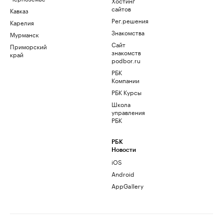
Хостинг
сайтов
Кавказ
Рег.решения
Карелия
Знакомства
Мурманск
Сайт
Приморский
знакомств
край
podbor.ru
РБК
Компании
РБК Курсы
Школа
управления
РБК
РБК
Новости
iOS
Android
AppGallery