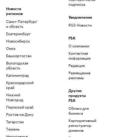
подписка
Новости
регионов
Уведомления
Санкт-Петербург
RSS Новости
и область
Екатеринбург
РБК
Новосибирск
О компании
Омск
Контактная
Башкортостан
информация
Вологодская
Редакция
область
Размещение
Калининград
рекламы
Краснодарский
край
Другие
Нижний
продукты
Новгород
РБК
Пермский край
Облако для
бизнеса
Ростов-на-Дону
Корпоративный
Татарстан
регистратор
Тюмень
доменов
Черноземье