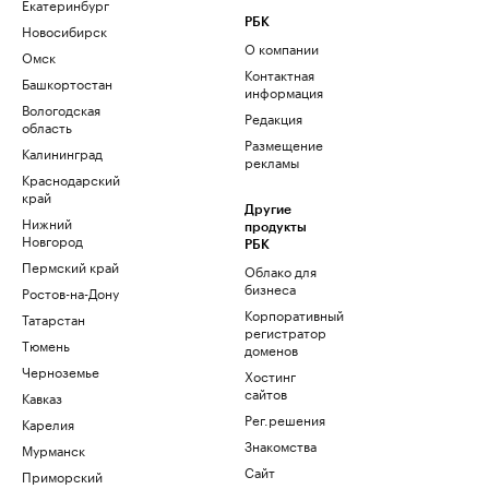
Екатеринбург
РБК
Новосибирск
О компании
Омск
Контактная
Башкортостан
информация
Вологодская
Редакция
область
Размещение
Калининград
рекламы
Краснодарский
край
Другие
Нижний
продукты
Новгород
РБК
Пермский край
Облако для
бизнеса
Ростов-на-Дону
Корпоративный
Татарстан
регистратор
Тюмень
доменов
Черноземье
Хостинг
сайтов
Кавказ
Рег.решения
Карелия
Знакомства
Мурманск
Сайт
Приморский
знакомств