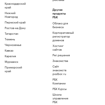
Краснодарский
край
Другие
Нижний
продукты
Новгород
РБК
Пермский край
Облако для
бизнеса
Ростов-на-Дону
Корпоративный
Татарстан
регистратор
Тюмень
доменов
Черноземье
Хостинг
сайтов
Кавказ
Рег.решения
Карелия
Знакомства
Мурманск
Сайт
Приморский
знакомств
край
podbor.ru
РБК
Компании
РБК Курсы
Школа
управления
РБК