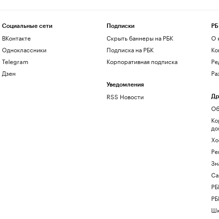
Социальные сети
Подписки
РБ
ВКонтакте
Скрыть баннеры на РБК
О 
Одноклассники
Подписка на РБК
Ко
Telegram
Корпоративная подписка
Ре
Дзен
Ра
Уведомления
RSS Новости
Др
Об
Ко
до
Хо
Ре
Зн
Са
РБ
РБ
Шк