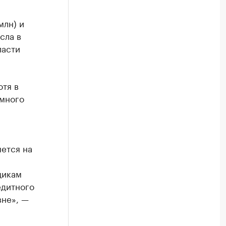
млн) и
сла в
ласти
отя в
емного
ется на
щикам
едитного
вне», —