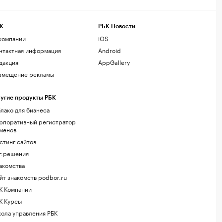
К
РБК Новости
компании
iOS
нтактная информация
Android
дакция
AppGallery
змещение рекламы
угие продукты РБК
лако для бизнеса
рпоративный регистратор
менов
стинг сайтов
г.решения
акомства
йт знакомств podbor.ru
К Компании
К Курсы
ола управления РБК