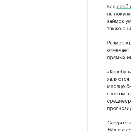
Как
сооб
на покуп
займов ум
также сни
Размер кр
отмечает
прямых и
«Колебани
являются 
месяце б
в каком-т
среднесро
прогнозир
Следите 
Уфа и в г