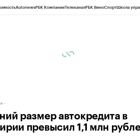
жимость
Autonews
РБК Компании
Телеканал
РБК Вино
Спорт
Школа упра
д
Стиль
Крипто
РБК Бизнес-среда
Дискуссионный клуб
Исследования
К
рагентов
Политика
Экономика
Бизнес
Технологии и медиа
Финансы
Рын
ан
ний размер автокредита в
ирии превысил 1,1 млн рубл