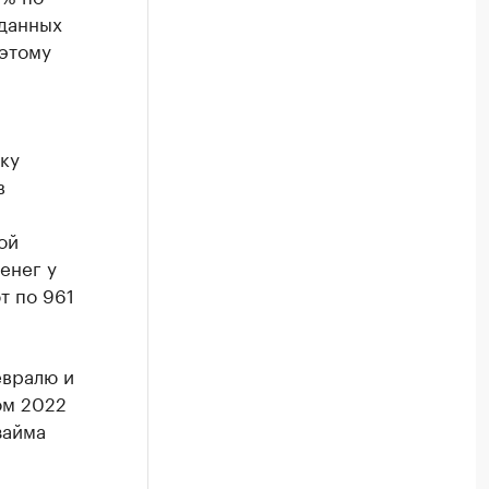
 данных
этому
ку
в
ой
енег у
т по 961
евралю и
ом 2022
займа