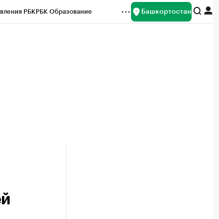
Башкортостан
вления РБК
РБК Образование
редитные рейтинги
Франшизы
Газета
ок наличной валюты
ей