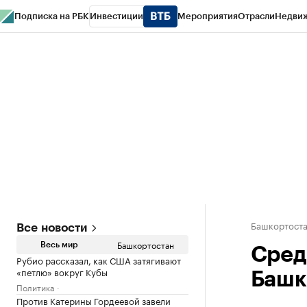
Подписка на РБК
Инвестиции
Мероприятия
Отрасли
Недви
РБК Курсы
РБК Life
Тренды
Визионеры
Национальные проекты
Горо
Спецпроекты СПб
Конференции СПб
Спецпроекты
Проверка конт
Башкортост
Все новости
Башкортостан
Весь мир
Сред
Рубио рассказал, как США затягивают
«петлю» вокруг Кубы
Башк
Политика
Против Катерины Гордеевой завели