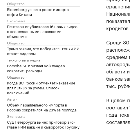
Общество
сравнению
Bloomberg узнал о росте импорта
Национал
нефти Китаем
показател
Экономика
Пентагон опубликовал 16 новых видео
кредитов 
с неопознанными летающими
объектами
Среди 30
Общество
Трамп заявил, что победитель гонки ИИ
расположи
станет лидером
среднем п
Технологии и медиа
автокред
Porsche SE призвал Volkswagen
области и
сократить расходы
Общество
банков за
Когда ВС России отменяет наказание
тыс. рубл
для пьяных за рулем. Список
исключений
В целом п
Авто
Объем параллельного импорта в
составил 
Россию сократился на 23% за полгода
года пока
Экономика
составлял
Суд Петербурга вынес приговор экс-
главе НИИ вакцин и сывороток Трухину