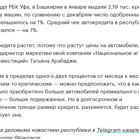
щал
РБК Уфа, в Башкирии в январе выдали 2,19 тыс. к
ку машин, по сравнению с декабрем число одобренны
еньшилось на 1%. Средний чек автокредита в респуб
зился — на 7%.
едита растет, потому что растут цены на автомобили
 директор маркетинговой компании «Национальное аг
нвестиций» Татьяна Арабаджи.
я в пределах одного-двух процентов от месяца к мес
чем-то критическим — можно предположить, что в ка
ыло приобретено больше автомобилей премиального 
о — больше подержанных. Но в долгосрочном и
чном тренде размер кредита, разумеется, будет рас
ует она.
за деловыми новостями республики в
Telegram-канал
руппе
ВКонтакте
.