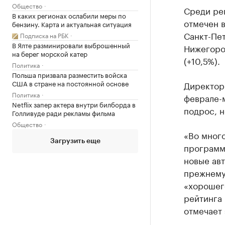
Общество
Среди ре
В каких регионах ослабили меры по
отмечен в
бензину. Карта и актуальная ситуация
Санкт-Пет
Подписка на РБК
В Ялте разминировали выброшенный
Нижегород
на берег морской катер
(+10,5%).
Политика
Польша призвала разместить войска
США в стране на постоянной основе
Директор 
Политика
феврале-
Netflix запер актера внутри билборда в
подрос, н
Голливуде ради рекламы фильма
Общество
«Во много
Загрузить еще
программа
новые авт
прежнему
«хорошег
рейтинга 
отмечает 