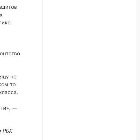
редитов
х
лике
,
ентство
яцу не
ком-то
класса,
ти», —
е
РБК