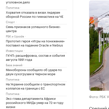
уголовное дело
Политика
Хорватия отказала в визах лидерам
сборной России по гимнастике на ЧЕ
Спорт
Семь признаков успешного бизнес-
центра
РБК и Upside
Прототип героя «Игры на понижение»
поставил на падение Oracle и Nebius
Инвестиции
ГКЧП: расшифровка, состав и события
августа 1991 года
База знаний
Минобороны сообщило об ударе по
двум сухогрузам в Черном море
Политика
На Украине сообщили о транспортном
коллапсе на границе с ЕС
Политика
Фото: РБК 
Экс-глава департамента Африки
российского МИДа умер на 72-м году
жизни
Средний 