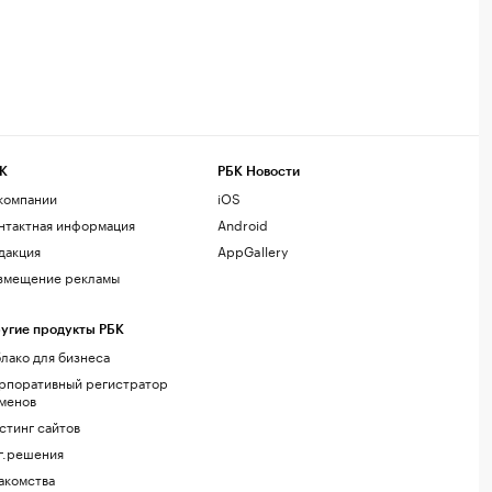
К
РБК Новости
компании
iOS
нтактная информация
Android
дакция
AppGallery
змещение рекламы
угие продукты РБК
лако для бизнеса
рпоративный регистратор
менов
стинг сайтов
г.решения
акомства