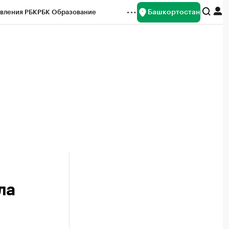
Башкортостан
вления РБК
РБК Образование
редитные рейтинги
Франшизы
Газета
ок наличной валюты
ла