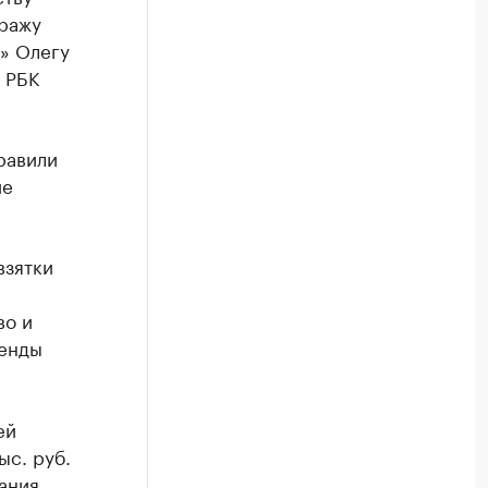
тражу
» Олегу
 РБК
равили
ие
взятки
во и
ренды
ей
ыс. руб.
ания