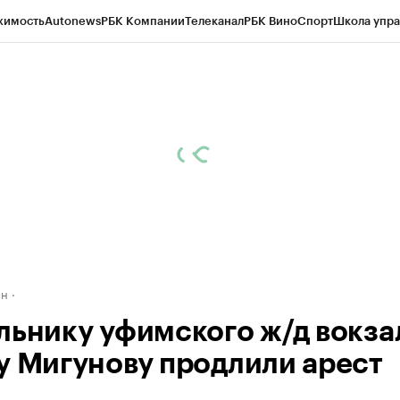
жимость
Autonews
РБК Компании
Телеканал
РБК Вино
Спорт
Школа упра
д
Стиль
Крипто
РБК Бизнес-среда
Дискуссионный клуб
Исследования
К
рагентов
Политика
Экономика
Бизнес
Технологии и медиа
Финансы
Рын
ан
льнику уфимского ж/д вокза
у Мигунову продлили арест