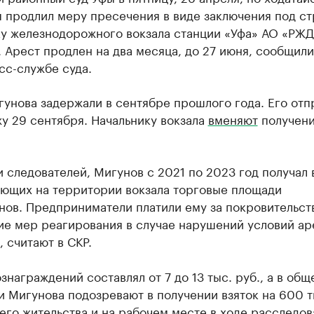
 продлил меру пресечения в виде заключения под с
ку железнодорожного вокзала станции «Уфа» АО «РЖД
 Арест продлен на два месяца, до 27 июня, сообщили
сс-службе суда.
унова задержали в сентябре прошлого года. Его отп
у 29 сентября. Начальнику вокзала
вменяют
получен
 следователей, Мигунов с 2021 по 2023 год получал 
ующих на территории вокзала торговые площади
нов. Предприниматели платили ему за покровительст
ие мер реагирования в случае нарушений условий а
 считают в СКР.
знаграждений составлял от 7 до 13 тыс. руб., а в общ
 Мигунова подозревают в получении взяток на 600 т
его жительства и на рабочем месте в ходе расследов