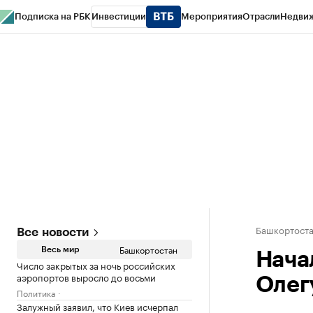
Подписка на РБК
Инвестиции
Мероприятия
Отрасли
Недви
РБК Курсы
РБК Life
Тренды
Визионеры
Национальные проекты
Горо
Спецпроекты СПб
Конференции СПб
Спецпроекты
Проверка конт
Башкортост
Все новости
Башкортостан
Весь мир
Нача
Число закрытых за ночь российских
аэропортов выросло до восьми
Олег
Политика
Залужный заявил, что Киев исчерпал