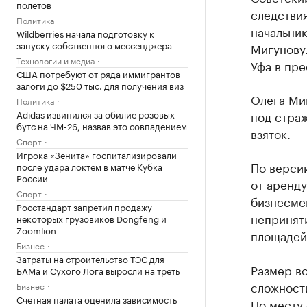
полетов
следствия
Политика
начальни
Wildberries начала подготовку к
запуску собственного мессенджера
Мигунову.
Технологии и медиа
Уфа в пре
США потребуют от ряда иммигрантов
залоги до $250 тыс. для получения виз
Олега Миг
Политика
Adidas извинился за обилие розовых
под страж
бутс на ЧМ-26, назвав это совпадением
взяток.
Спорт
Игрока «Зенита» госпитализировали
По версии
после удара локтем в матче Кубка
России
от аренд
Спорт
бизнесме
Росстандарт запретил продажу
непринят
некоторых грузовиков Dongfeng и
Zoomlion
площадей,
Бизнес
Затраты на строительство ТЭС для
Размер во
БАМа и Сухого Лога выросли на треть
сложности
Бизнес
Счетная палата оценила зависимость
По месту 