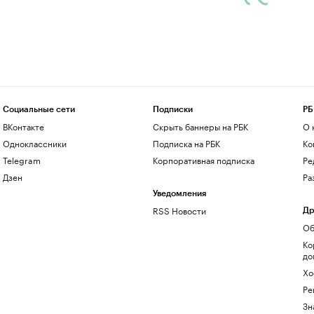
Социальные сети
Подписки
РБ
ВКонтакте
Скрыть баннеры на РБК
О 
Одноклассники
Подписка на РБК
Ко
Telegram
Корпоративная подписка
Ре
Дзен
Ра
Уведомления
RSS Новости
Др
Об
Ко
до
Хо
Ре
Зн