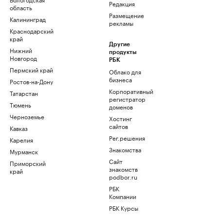
Редакция
область
Размещение
Калининград
рекламы
Краснодарский
край
Другие
Нижний
продукты
Новгород
РБК
Пермский край
Облако для
бизнеса
Ростов-на-Дону
Корпоративный
Татарстан
регистратор
Тюмень
доменов
Черноземье
Хостинг
сайтов
Кавказ
Рег.решения
Карелия
Знакомства
Мурманск
Сайт
Приморский
знакомств
край
podbor.ru
РБК
Компании
РБК Курсы