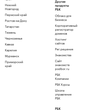
Другие
Нижний
продукты
Новгород
РБК
Пермский край
Облако для
бизнеса
Ростов-на-Дону
Корпоративный
Татарстан
регистратор
Тюмень
доменов
Черноземье
Хостинг
сайтов
Кавказ
Рег.решения
Карелия
Знакомства
Мурманск
Сайт
Приморский
знакомств
край
podbor.ru
РБК
Компании
РБК Курсы
Школа
управления
РБК
РБК