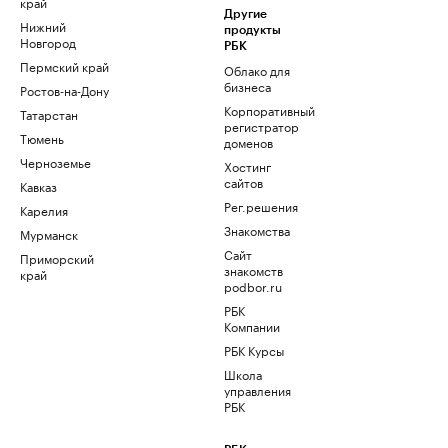
край
Другие
Нижний
продукты
Новгород
РБК
Пермский край
Облако для
бизнеса
Ростов-на-Дону
Корпоративный
Татарстан
регистратор
Тюмень
доменов
Черноземье
Хостинг
сайтов
Кавказ
Рег.решения
Карелия
Знакомства
Мурманск
Сайт
Приморский
знакомств
край
podbor.ru
РБК
Компании
РБК Курсы
Школа
управления
РБК