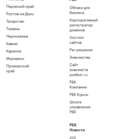
Пермский край
Облако для
бизнеса
Ростов-на-Дону
Корпоративный
Татарстан
регистратор
Тюмень
доменов
Черноземье
Хостинг
сайтов
Кавказ
Рег.решения
Карелия
Знакомства
Мурманск
Сайт
Приморский
знакомств
край
podbor.ru
РБК
Компании
РБК Курсы
Школа
управления
РБК
РБК
Новости
iOS