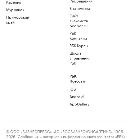
Рег.решения
Карелия
Знакомства
Мурманск
Сайт
Приморский
знакомств
край
podbor.ru
РБК
Компании
РБК Курсы
Школа
управления
РБК
РБК
Новости
iOS
Android
AppGallery
© ООО «БИЗНЕСПРЕСС», АО «РОСБИЗНЕСКОНСАЛТИНГ», 1995–
2026. Сообщения и материалы информационного агентства «РБК»