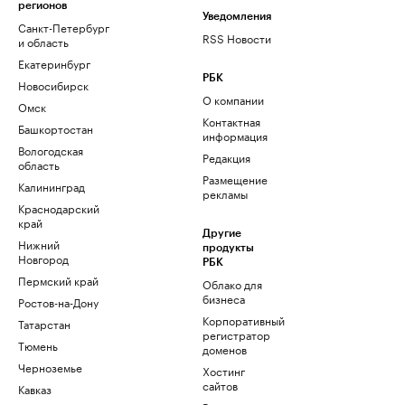
регионов
Уведомления
Санкт-Петербург
RSS Новости
и область
Екатеринбург
РБК
Новосибирск
О компании
Омск
Контактная
Башкортостан
информация
Вологодская
Редакция
область
Размещение
Калининград
рекламы
Краснодарский
край
Другие
Нижний
продукты
Новгород
РБК
Пермский край
Облако для
бизнеса
Ростов-на-Дону
Корпоративный
Татарстан
регистратор
Тюмень
доменов
Черноземье
Хостинг
сайтов
Кавказ