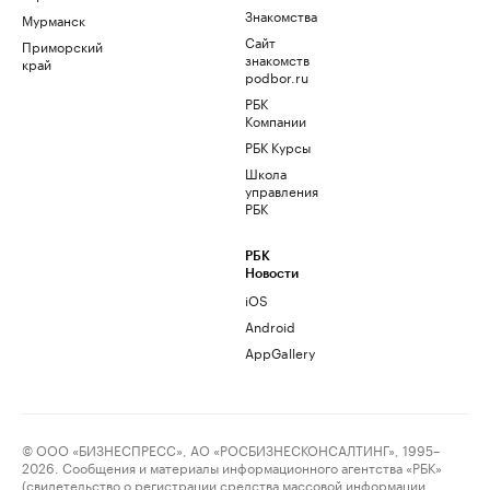
Знакомства
Мурманск
Сайт
Приморский
знакомств
край
podbor.ru
РБК
Компании
РБК Курсы
Школа
управления
РБК
РБК
Новости
iOS
Android
AppGallery
© ООО «БИЗНЕСПРЕСС», АО «РОСБИЗНЕСКОНСАЛТИНГ», 1995–
2026. Сообщения и материалы информационного агентства «РБК»
(свидетельство о регистрации средства массовой информации