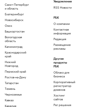
Уведомления
Санкт-Петербург
RSS Новости
и область
Екатеринбург
РБК
Новосибирск
О компании
Омск
Контактная
Башкортостан
информация
Вологодская
Редакция
область
Размещение
Калининград
рекламы
Краснодарский
край
Другие
Нижний
продукты
Новгород
РБК
Пермский край
Облако для
бизнеса
Ростов-на-Дону
Корпоративный
Татарстан
регистратор
Тюмень
доменов
Черноземье
Хостинг
сайтов
Кавказ
Рег.решения
Карелия