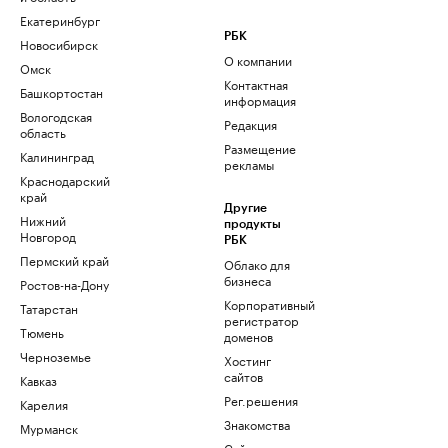
Екатеринбург
РБК
Новосибирск
О компании
Омск
Контактная
Башкортостан
информация
Вологодская
Редакция
область
Размещение
Калининград
рекламы
Краснодарский
край
Другие
Нижний
продукты
Новгород
РБК
Пермский край
Облако для
бизнеса
Ростов-на-Дону
Корпоративный
Татарстан
регистратор
Тюмень
доменов
Черноземье
Хостинг
сайтов
Кавказ
Рег.решения
Карелия
Знакомства
Мурманск
Сайт