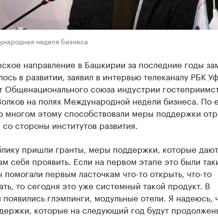
ународная неделя бизнеса
еское направление в Башкирии за последние годы за
ось в развитии, заявил в интервью телеканалу РБК У
т Общенационального союза индустрии гостеприимс
олков на полях Международной недели бизнеса. По 
о многом этому способствовали меры поддержки отр
 со стороны институтов развития.
блику пришли гранты, меры поддержки, которые даю
м себя проявить. Если на первом этапе это были так
 помогали первым ласточкам что-то открыть, что-то
ть, то сегодня это уже системный такой продукт. В
появились глэмпинги, модульные отели. Я надеюсь, ч
держки, которые на следующий год будут продолжен