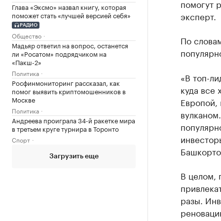
помогут р
Глава «Эксмо» назвал книгу, которая
эксперт.
поможет стать «лучшей версией себя»
РАДИО
Общество
По словам
Мадьяр ответил на вопрос, останется
популярн
ли «Росатом» подрядчиком на
«Пакш-2»
Политика
«В топ-ли
Росфинмониторинг рассказал, как
куда все 
помог выявить криптомошенников в
Москве
Европой, 
Политика
вулканом.
Андреева проиграла 34-й ракетке мира
популярно
в третьем круге турнира в Торонто
инвесторы
Спорт
Башкортос
Загрузить еще
В целом, 
привлекат
разы. Инв
реновацию