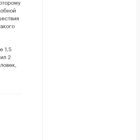
которому
добной
шествия
такого
е 1,5
ил 2
ловек,