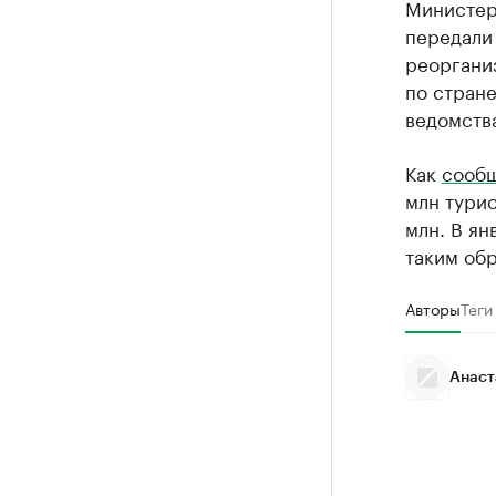
Министер
передали
реорганиз
по стране
ведомства
Как
сооб
млн турис
млн. В ян
таким обр
Авторы
Теги
Анаст