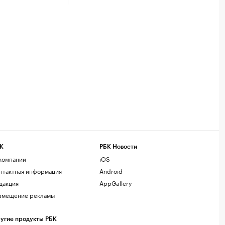
К
РБК Новости
компании
iOS
нтактная информация
Android
дакция
AppGallery
змещение рекламы
угие продукты РБК