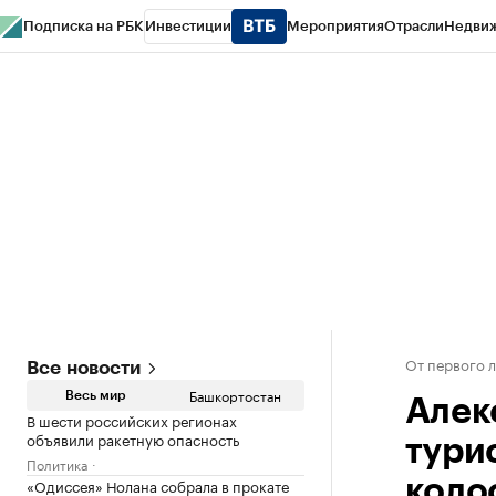
Подписка на РБК
Инвестиции
Мероприятия
Отрасли
Недви
РБК Курсы
РБК Life
Тренды
Визионеры
Национальные проекты
Горо
Спецпроекты СПб
Конференции СПб
Спецпроекты
Проверка конт
От первого 
Все новости
Башкортостан
Весь мир
Алек
В шести российских регионах
объявили ракетную опасность
тури
Политика
«Одиссея» Нолана собрала в прокате
коло