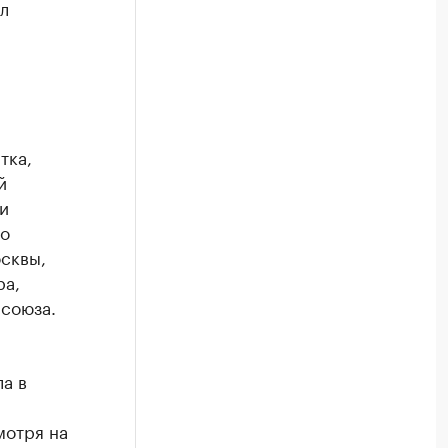
л
тка,
й
и
по
осквы,
ра,
 союза.
а в
мотря на