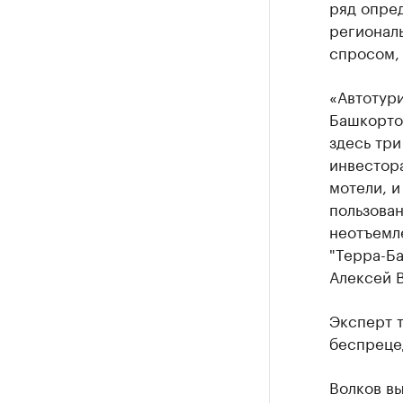
ряд опре
регионал
спросом, 
«Автотури
Башкортос
здесь три
инвестора
мотели, 
пользован
неотъемл
"Терра-Ба
Алексей В
Эксперт 
беспреце
Волков вы