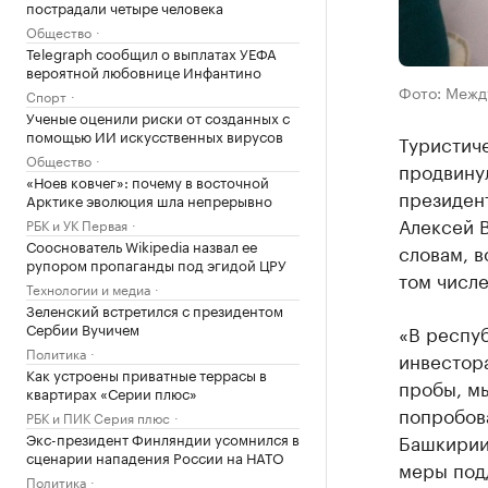
пострадали четыре человека
Общество
Telegraph сообщил о выплатах УЕФА
вероятной любовнице Инфантино
Фото: Межд
Спорт
Ученые оценили риски от созданных с
помощью ИИ искусственных вирусов
Туристич
Общество
продвинул
«Ноев ковчег»: почему в восточной
президен
Арктике эволюция шла непрерывно
Алексей В
РБК и УК Первая
Сооснователь Wikipedia назвал ее
словам, в
рупором пропаганды под эгидой ЦРУ
том числе
Технологии и медиа
Зеленский встретился с президентом
Сербии Вучичем
«В респу
Политика
инвестора
Как устроены приватные террасы в
пробы, мы
квартирах «Серии плюс»
попробова
РБК и ПИК Серия плюс
Экс-президент Финляндии усомнился в
Башкирии 
сценарии нападения России на НАТО
меры под
Политика