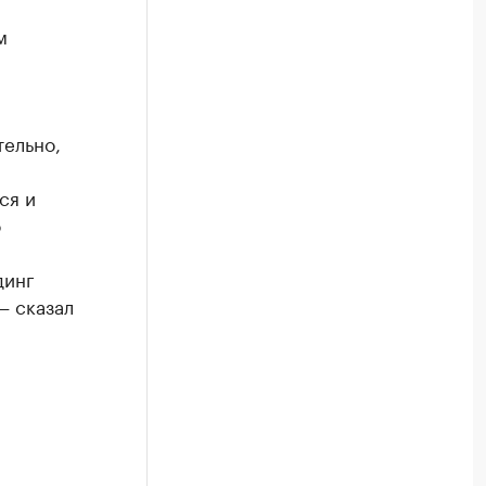
м
тельно,
ся и
о
динг
— сказал