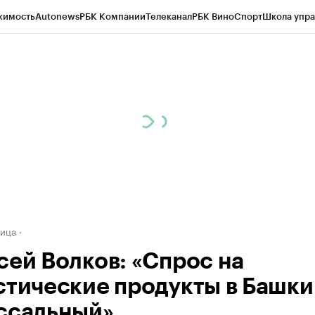
жимость
Autonews
РБК Компании
Телеканал
РБК Вино
Спорт
Школа упра
д
Стиль
Крипто
РБК Бизнес-среда
Дискуссионный клуб
Исследования
К
рагентов
Политика
Экономика
Бизнес
Технологии и медиа
Финансы
Рын
лица
сей Волков: «Спрос на
стические продукты в Башк
ссальный»