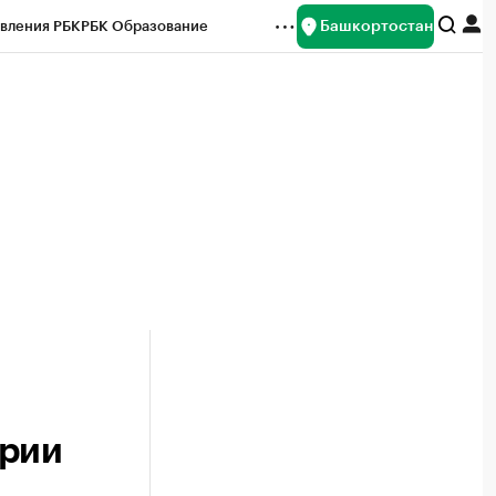
Башкортостан
вления РБК
РБК Образование
редитные рейтинги
Франшизы
Газета
ок наличной валюты
ирии