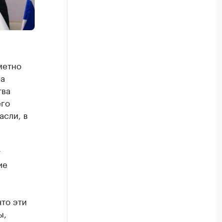
метно
фа
тва
его
асли, в
т
ие
то эти
ы,