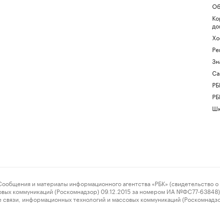
Об
Ко
до
Хо
Ре
Зн
Са
РБ
РБ
Шк
ения и материалы информационного агентства «РБК» (свидетельство о 
овых коммуникаций (Роскомнадзор) 09.12.2015 за номером ИА №ФС77-63848) 
 связи, информационных технологий и массовых коммуникаций (Роскомнадз