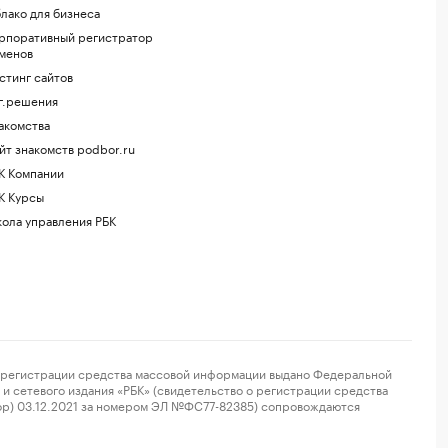
лако для бизнеса
рпоративный регистратор
менов
стинг сайтов
г.решения
акомства
йт знакомств podbor.ru
К Компании
К Курсы
ола управления РБК
регистрации средства массовой информации выдано Федеральной
и сетевого издания «РБК» (свидетельство о регистрации средства
ор) 03.12.2021 за номером ЭЛ №ФС77-82385) сопровождаются