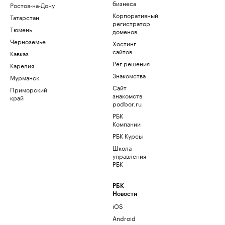
бизнеса
Ростов-на-Дону
Корпоративный
Татарстан
регистратор
Тюмень
доменов
Черноземье
Хостинг
сайтов
Кавказ
Рег.решения
Карелия
Знакомства
Мурманск
Сайт
Приморский
знакомств
край
podbor.ru
РБК
Компании
РБК Курсы
Школа
управления
РБК
РБК
Новости
iOS
Android