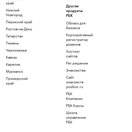
край
Другие
Нижний
продукты
Новгород
РБК
Пермский край
Облако для
бизнеса
Ростов-на-Дону
Корпоративный
Татарстан
регистратор
Тюмень
доменов
Черноземье
Хостинг
сайтов
Кавказ
Рег.решения
Карелия
Знакомства
Мурманск
Сайт
Приморский
знакомств
край
podbor.ru
РБК
Компании
РБК Курсы
Школа
управления
РБК