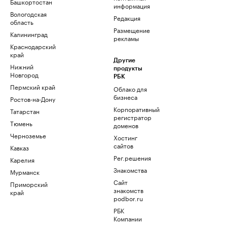
Башкортостан
информация
Вологодская
Редакция
область
Размещение
Калининград
рекламы
Краснодарский
край
Другие
Нижний
продукты
Новгород
РБК
Пермский край
Облако для
бизнеса
Ростов-на-Дону
Корпоративный
Татарстан
регистратор
Тюмень
доменов
Черноземье
Хостинг
сайтов
Кавказ
Рег.решения
Карелия
Знакомства
Мурманск
Сайт
Приморский
знакомств
край
podbor.ru
РБК
Компании