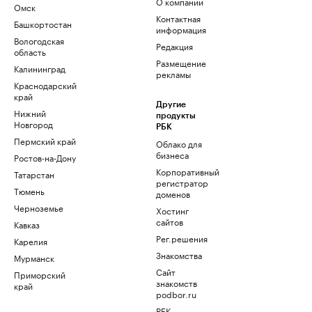
О компании
Омск
Контактная
Башкортостан
информация
Вологодская
Редакция
область
Размещение
Калининград
рекламы
Краснодарский
край
Другие
Нижний
продукты
Новгород
РБК
Пермский край
Облако для
бизнеса
Ростов-на-Дону
Корпоративный
Татарстан
регистратор
Тюмень
доменов
Черноземье
Хостинг
сайтов
Кавказ
Рег.решения
Карелия
Знакомства
Мурманск
Сайт
Приморский
знакомств
край
podbor.ru
РБК