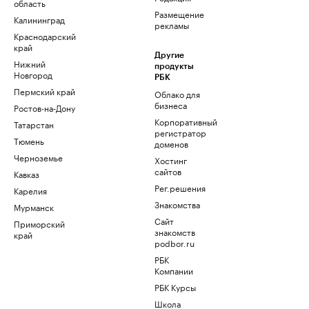
область
Размещение
Калининград
рекламы
Краснодарский
край
Другие
Нижний
продукты
Новгород
РБК
Пермский край
Облако для
бизнеса
Ростов-на-Дону
Корпоративный
Татарстан
регистратор
Тюмень
доменов
Черноземье
Хостинг
сайтов
Кавказ
Рег.решения
Карелия
Знакомства
Мурманск
Сайт
Приморский
знакомств
край
podbor.ru
РБК
Компании
РБК Курсы
Школа