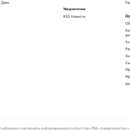
Дзен
Ра
Уведомления
RSS Новости
Др
Об
Ко
до
Хо
Ре
Зн
Са
РБ
РБ
Шк
ения и материалы информационного агентства «РБК» (свидетельство о 