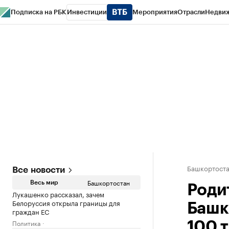
Подписка на РБК
Инвестиции
Мероприятия
Отрасли
Недви
РБК Курсы
РБК Life
Тренды
Визионеры
Национальные проекты
Горо
Спецпроекты СПб
Конференции СПб
Спецпроекты
Проверка конт
Башкортост
Все новости
Башкортостан
Весь мир
Роди
Лукашенко рассказал, зачем
Белоруссия открыла границы для
Башк
граждан ЕС
Политика
100 