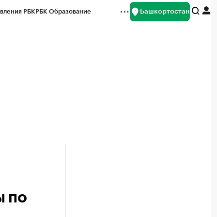
Башкортостан
вления РБК
РБК Образование
редитные рейтинги
Франшизы
Газета
ок наличной валюты
ы по