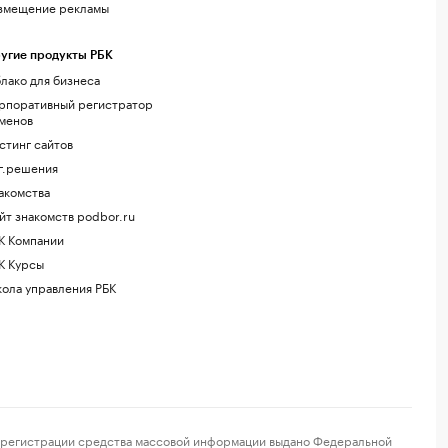
змещение рекламы
угие продукты РБК
лако для бизнеса
рпоративный регистратор
менов
стинг сайтов
г.решения
акомства
йт знакомств podbor.ru
К Компании
К Курсы
ола управления РБК
регистрации средства массовой информации выдано Федеральной