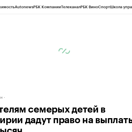
жимость
Autonews
РБК Компании
Телеканал
РБК Вино
Спорт
Школа упра
д
Стиль
Крипто
РБК Бизнес-среда
Дискуссионный клуб
Исследования
К
рагентов
Политика
Экономика
Бизнес
Технологии и медиа
Финансы
Рын
ан
телям семерых детей в
ирии дадут право на выплат
тысяч