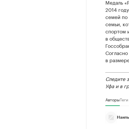
Медаль «
2014 году
семей по
семьи, ко
спортом 
в общест
Госсобран
Согласно 
в размере
Следите 
Уфа и в г
Авторы
Теги
Наиль