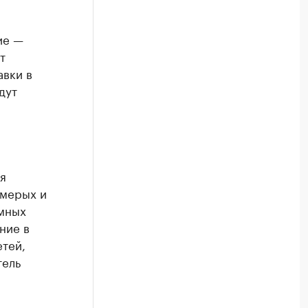
ие —
т
авки в
дут
я
емерых и
емных
ние в
тей,
тель