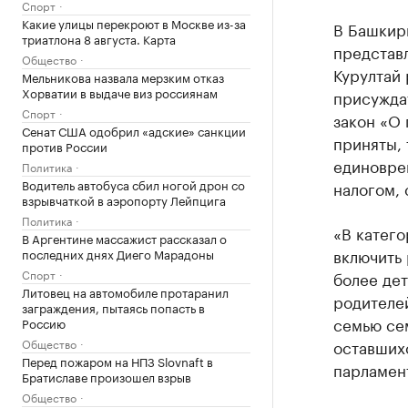
Спорт
Какие улицы перекроют в Москве из-за
В Башкир
триатлона 8 августа. Карта
представл
Общество
Курултай 
Мельникова назвала мерзким отказ
Хорватии в выдаче виз россиянам
присуждат
Спорт
закон «О 
Сенат США одобрил «адские» санкции
приняты, 
против России
единовре
Политика
Водитель автобуса сбил ногой дрон со
налогом,
взрывчаткой в аэропорту Лейпцига
Политика
«В катего
В Аргентине массажист рассказал о
включить
последних днях Диего Марадоны
Спорт
более дет
Литовец на автомобиле протаранил
родителей
заграждения, пытаясь попасть в
семью се
Россию
Общество
оставших
Перед пожаром на НПЗ Slovnaft в
парламент
Братиславе произошел взрыв
Общество