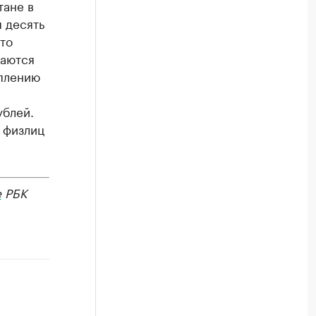
тане в
 десять
то
маются
плению
ублей.
ы физлиц
е
РБК