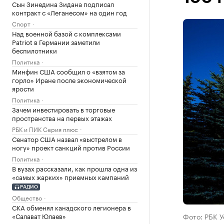
Сын Зинедина Зидана подписал
контракт с «Леганесом» на один год
Спорт
Над военной базой с комплексами
Patriot в Германии заметили
беспилотники
Политика
Минфин США сообщил о «взятом за
горло» Иране после экономической
ярости
Политика
Зачем инвестировать в торговые
пространства на первых этажах
РБК и ПИК Серия плюс
Сенатор США назвал «выстрелом в
ногу» проект санкций против России
Политика
В вузах рассказали, как прошла одна из
«самых жарких» приемных кампаний
РАДИО
Общество
СКА обменял канадского легионера в
«Салават Юлаев»
Фото: РБК 