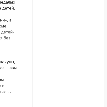
медалью
 детей,
ни», а
оме
 детей-
я без
опекуны,
аз главы
им
х и
 главы