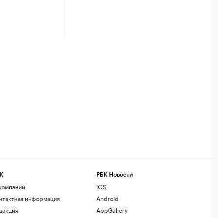
К
РБК Новости
компании
iOS
нтактная информация
Android
дакция
AppGallery