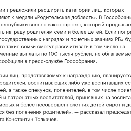
ии предложили расширить категории лиц, которых
яют к медали «Родительская доблесть». В Госсобран
республики внесен законопроект, который предлагае
ь награду родителям семи и более детей. Если попр
государственных наградах и почетных званиях РБ» бу
то такие семьи смогут рассчитывать в том числе на
менные выплаты по 100 тысяч рублей, не облагаемые
 сообщили в пресс-службе Госсобрания.
рии лиц, представляемых к награждению, планируетс
 родителей, воспитывающих либо уже воспитавших с
ей, а также опекунов, попечителей, в том числе при
 и патронатных воспитателей, принявших на воспита
мерых и более несовершеннолетних детей-сирот и де
ся без попечения родителей», — рассказал председа
а Константин Толкачев.