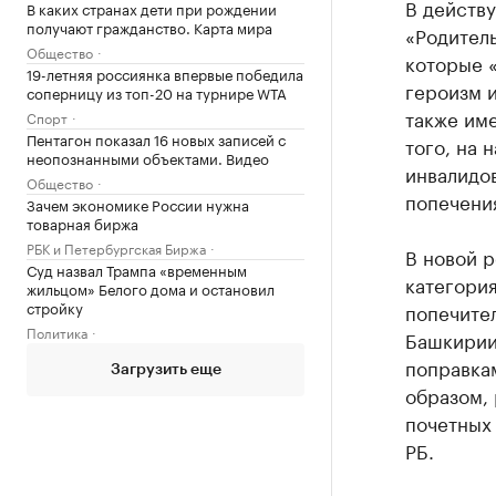
В действ
В каких странах дети при рождении
получают гражданство. Карта мира
«Родитель
Общество
которые 
19-летняя россиянка впервые победила
героизм 
соперницу из топ-20 на турнире WTA
также им
Спорт
Пентагон показал 16 новых записей с
того, на 
неопознанными объектами. Видео
инвалидов
Общество
попечени
Зачем экономике России нужна
товарная биржа
РБК и Петербургская Биржа
В новой р
Суд назвал Трампа «временным
категория
жильцом» Белого дома и остановил
стройку
попечител
Политика
Башкирии 
поправкам
Загрузить еще
образом, 
почетных 
РБ.