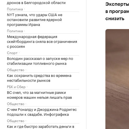
дронов в Белгородской области
Эксперты 
Политика
в програм
NYT узнала, что удары США не
остановили развитие ядерной
снизить
программы Ирана
Политика
Международная федерация
скейтбординга сняла все ограничения
с россиян
Спорт
Володин рассказал о запуске мер по
стабилизации топливного рынка
Общество
Как сохранить средства во времена
нестабильности рынков
РБК и Сбер
ВС счел, что за магнитные рамки
номеров машин нельзя лишать прав
Общество
С чем Роналду и Джорджина Родригес
подошли к свадьбе. Инфографика
Общество
Как и где быстро заработать деньги в