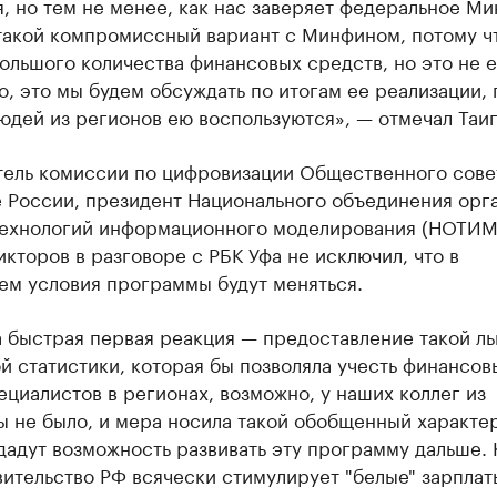
, но тем не менее, как нас заверяет федеральное М
такой компромиссный вариант с Минфином, потому ч
ольшого количества финансовых средств, но это не е
, это мы будем обсуждать по итогам ее реализации, 
юдей из регионов ею воспользуются», — отмечал Таип
тель комиссии по цифровизации Общественного сове
 России, президент Национального объединения орг
технологий информационного моделирования (НОТИМ
кторов в разговоре с РБК Уфа не исключил, что в
ем условия программы будут меняться.
 быстрая первая реакция — предоставление такой ль
 статистики, которая бы позволяла учесть финансов
ециалистов в регионах, возможно, у наших коллег из
 не было, и мера носила такой обобщенный характер
дадут возможность развивать эту программу дальше.
вительство РФ всячески стимулирует "белые" зарплаты