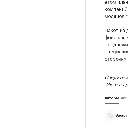
этом план
компаний 
месяцев 
Пакет из 
февраля, 
предложи
специали
отсрочку 
Следите 
Уфа и в г
Авторы
Теги
Анаст