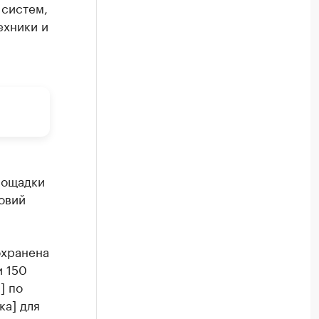
 систем,
ехники и
лощадки
овий
охранена
и 150
] по
ка] для