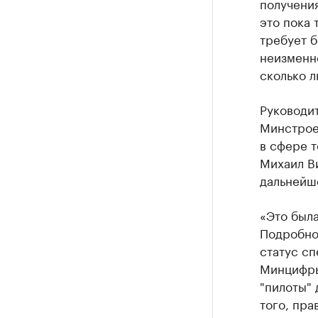
получения
это пока 
требует б
неизменно
сколько л
Руководи
Минстрое
в сфере 
Михаил Ви
дальнейш
«Это была
Подробной
статус сп
Минцифры
"пилоты" 
того, пра