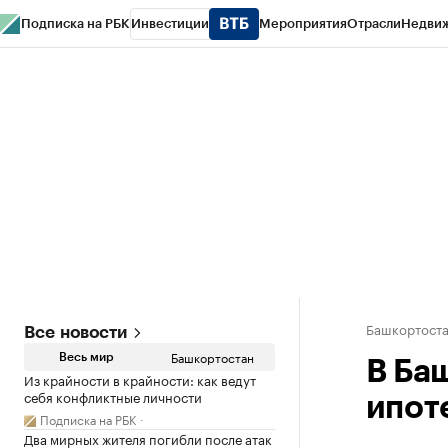
Подписка на РБК
Инвестиции
Мероприятия
Отрасли
Недви
РБК Курсы
РБК Life
Тренды
Визионеры
Национальные проекты
Горо
Спецпроекты СПб
Конференции СПб
Спецпроекты
Проверка конт
Башкортост
Все новости
Башкортостан
Весь мир
В Ба
Из крайности в крайности: как ведут
себя конфликтные личности
ипот
Подписка на РБК
Два мирных жителя погибли после атак