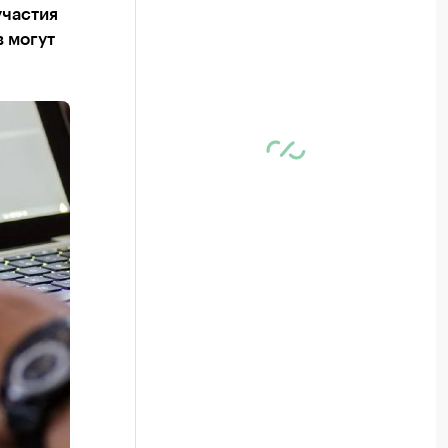
участия
в могут