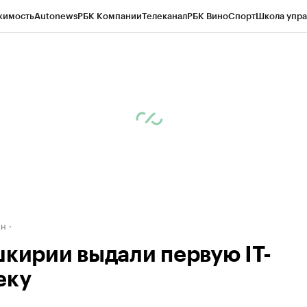
жимость
Autonews
РБК Компании
Телеканал
РБК Вино
Спорт
Школа упра
д
Стиль
Крипто
РБК Бизнес-среда
Дискуссионный клуб
Исследования
К
рагентов
Политика
Экономика
Бизнес
Технологии и медиа
Финансы
Рын
ан
шкирии выдали первую IT-
еку