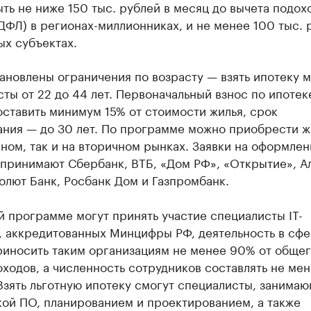
ть не ниже 150 тыс. рублей в месяц до вычета подох
ДФЛ) в регионах-миллионниках, и не менее 100 тыс. 
ых субъектах.
ановлены ограничения по возрасту — взять ипотеку м
ты от 22 до 44 лет. Первоначальный взнос по ипотек
ставить минимум 15% от стоимости жилья, срок
ания — до 30 лет. По программе можно приобрести ж
ном, так и на вторичном рынках. Заявки на оформлен
 принимают Сбербанк, ВТБ, «Дом РФ», «Открытие», А
олют Банк, Росбанк Дом и Газпромбанк.
й программе могут принять участие специалисты IT-
, аккредитованных Минцифры РФ, деятельность в сфе
риносить таким организациям не менее 90% от обще
ходов, а численность сотрудников составлять не ме
Взять льготную ипотеку смогут специалисты, занима
кой ПО, планированием и проектированием, а также