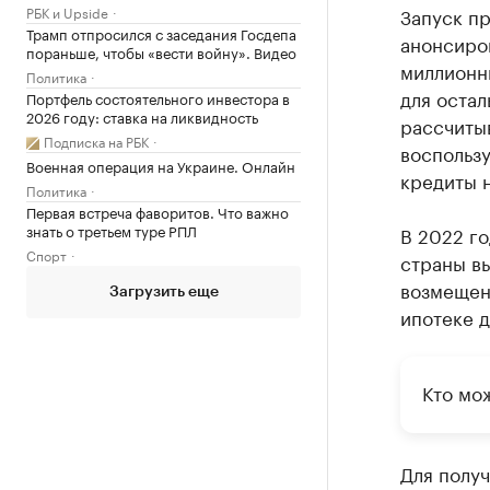
РБК и Upside
Запуск пр
Трамп отпросился с заседания Госдепа
анонсиро
пораньше, чтобы «вести войну». Видео
миллионн
Политика
для остал
Портфель состоятельного инвестора в
2026 году: ставка на ликвидность
рассчитыв
Подписка на РБК
воспользу
Военная операция на Украине. Онлайн
кредиты 
Политика
Первая встреча фаворитов. Что важно
знать о третьем туре РПЛ
В 2022 го
Спорт
страны вы
возмещен
Загрузить еще
ипотеке д
Кто мо
Для получ