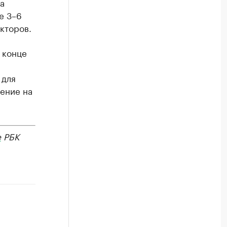
а
е 3–6
кторов.
 конце
 для
ение на
е
РБК