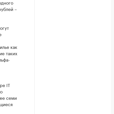
одного
рублей –
огут
е
илье как
ие таких
льфа-
ре IT
го
нее семи
ющиеся