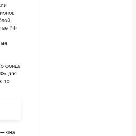
сли
ионов-
блей,
стве РФ
ные
го фонда
РФ» для
в по
 — она