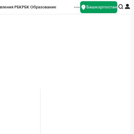
Башкортостан
вления РБК
РБК Образование
редитные рейтинги
Франшизы
Газета
ок наличной валюты