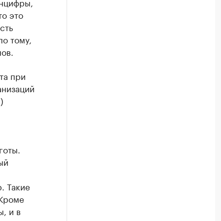
инцифры,
то это
сть
по тому,
ов.
та при
анизаций
)
готы.
ый
. Такие
 Кроме
, и в