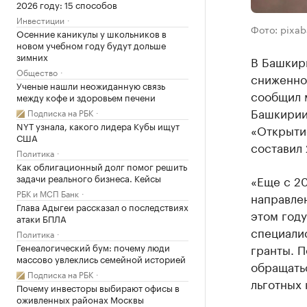
2026 году: 15 способов
Инвестиции
Фото: pixa
Осенние каникулы у школьников в
новом учебном году будут дольше
зимних
В Башкир
Общество
сниженно
Ученые нашли неожиданную связь
сообщил 
между кофе и здоровьем печени
Башкирии
Подписка на РБК
NYT узнала, какого лидера Кубы ищут
«Открытие
США
составил 
Политика
Как облигационный долг помог решить
задачи реального бизнеса. Кейсы
«Еще с 20
РБК и МСП Банк
направлен
Глава Адыгеи рассказал о последствиях
этом год
атаки БПЛА
специалис
Политика
Генеалогический бум: почему люди
гранты. 
массово увлеклись семейной историей
обращать
Подписка на РБК
льготных 
Почему инвесторы выбирают офисы в
оживленных районах Москвы