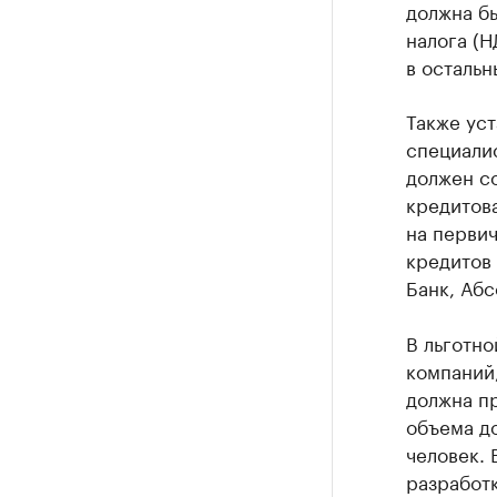
должна бы
налога (Н
в остальн
Также уст
специалис
должен со
кредитов
на первич
кредитов
Банк, Абс
В льготно
компаний
должна п
объема до
человек. 
разработ