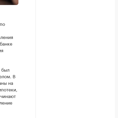
по
вления
банке
ия
 был
елом. В
аны на
ипотеки,
ачинают
ление
.