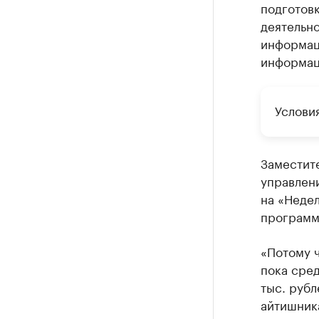
подготов
деятельно
информац
информац
Услови
Заместит
управлени
на «Недел
программ
«Потому ч
пока сред
тыс. рубл
айтишника