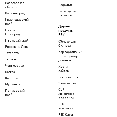
Вологодская
Редакция
область
Размещение
Калининград
рекламы
Краснодарский
край
Другие
Нижний
продукты
Новгород
РБК
Пермский край
Облако для
бизнеса
Ростов-на-Дону
Корпоративный
Татарстан
регистратор
Тюмень
доменов
Черноземье
Хостинг
сайтов
Кавказ
Рег.решения
Карелия
Знакомства
Мурманск
Сайт
Приморский
знакомств
край
podbor.ru
РБК
Компании
РБК Курсы