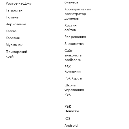
бизнеса
Ростов-на-Дону
Корпоративный
Татарстан
регистратор
Тюмень
доменов
Черноземье
Хостинг
сайтов
Кавказ
Рег.решения
Карелия
Знакомства
Мурманск
Сайт
Приморский
знакомств
край
podbor.ru
РБК
Компании
РБК Курсы
Школа
управления
РБК
РБК
Новости
iOS
Android