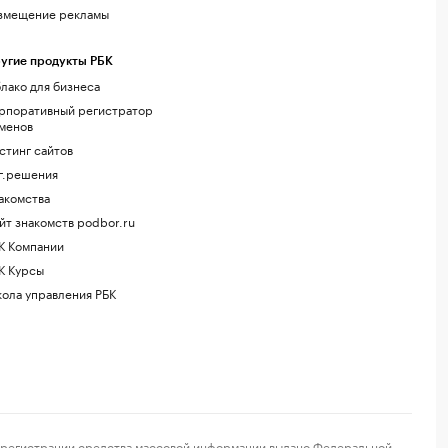
змещение рекламы
угие продукты РБК
лако для бизнеса
рпоративный регистратор
менов
стинг сайтов
г.решения
акомства
йт знакомств podbor.ru
К Компании
К Курсы
ола управления РБК
регистрации средства массовой информации выдано Федеральной