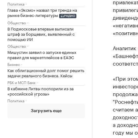
привлекат
Политика
привилег
Глава «Эксмо» назвал три тренда на
рынке бизнес-литературы
дивидендо
РАДИО
Общество
«негатив
В Подмосковье впервые выписали
«позитив
штраф за борщевик, выявленный с
помощью ИИ
Общество
Аналитик
Мишустин заявил о запуске единых
«Башнефт
правил для маркетплейсов в ЕАЭС
соответс
Бизнес
Как облигационный долг помог решить
задачи реального бизнеса. Кейсы
«При этом
РБК и МСП Банк
инвесторо
В кабмине Литвы поспорили из-за
продолжа
«российской угрозы»
"Роснефти
Политика
считаем 
Загрузить еще
доходност
а доходно
году мы 