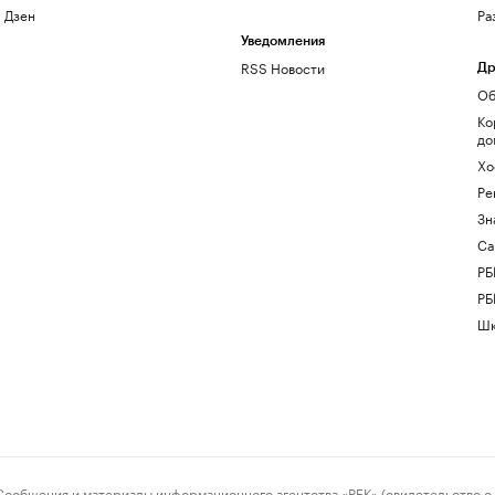
Дзен
Ра
Уведомления
RSS Новости
Др
Об
Ко
до
Хо
Ре
Зн
Са
РБ
РБ
Шк
ения и материалы информационного агентства «РБК» (свидетельство о 