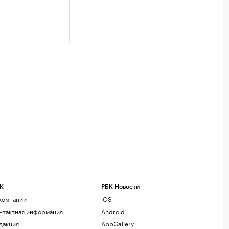
К
РБК Новости
компании
iOS
нтактная информация
Android
дакция
AppGallery