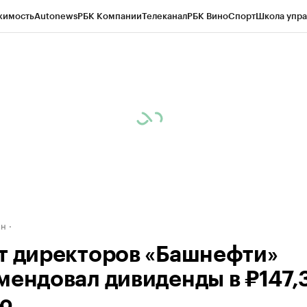
жимость
Autonews
РБК Компании
Телеканал
РБК Вино
Спорт
Школа упра
д
Стиль
Крипто
РБК Бизнес-среда
Дискуссионный клуб
Исследования
К
рагентов
Политика
Экономика
Бизнес
Технологии и медиа
Финансы
Рын
ан
т директоров «Башнефти»
мендовал дивиденды в ₽147,3
ю