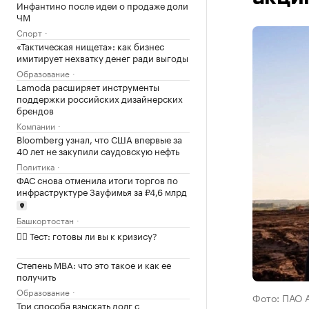
Инфантино после идеи о продаже доли
ЧМ
Спорт
«Тактическая нищета»: как бизнес
имитирует нехватку денег ради выгоды
Образование
Lamoda расширяет инструменты
поддержки российских дизайнерских
брендов
Компании
Bloomberg узнал, что США впервые за
40 лет не закупили саудовскую нефть
Политика
ФАС снова отменила итоги торгов по
инфраструктуре Зауфимья за ₽4,6 млрд
Башкортостан
✍🏻 Тест: готовы ли вы к кризису?
Степень MBA: что это такое и как ее
получить
Образование
Фото: ПАО 
Три способа взыскать долг с