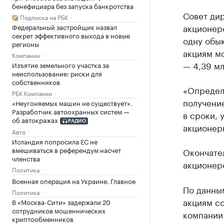
бенефициара без запуска банкротства
Совет ди
Подписка на РБК
акционеро
Федеральный застройщик назвал
секрет эффективного выхода в новые
одну обы
регионы
акциям мо
Компании
— 4,39 мл
Изъятие земельного участка за
неиспользование: риски для
собственников
«Определ
РБК Компании
получение
«Неугоняемых машин не существует».
Разработчик автоохранных систем —
в сроки, 
об автокражах
РАДИО
акционер
Авто
Исландия попросила ЕС не
вмешиваться в референдум насчет
Окончате
членства
акционеро
Политика
Военная операция на Украине. Главное
По данны
Политика
акциям со
В «Москва-Сити» задержали 20
сотрудников мошеннических
компании 
криптообменников