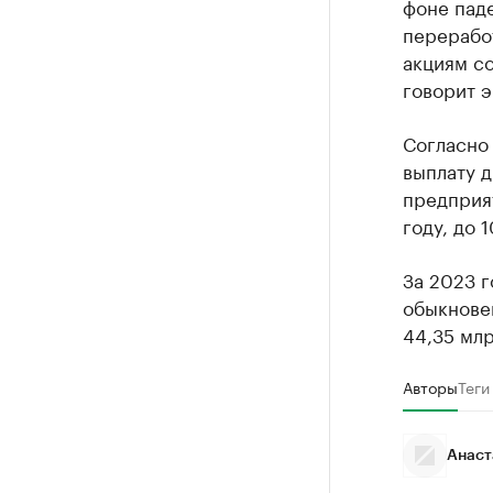
фоне пад
перерабо
акциям со
говорит э
Согласно
выплату д
предприя
году, до 
За 2023 
обыкнове
44,35 млр
Авторы
Теги
Анаст