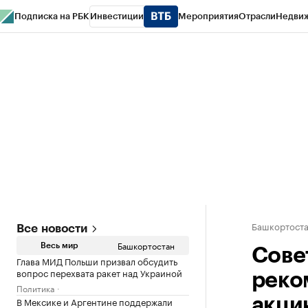
Подписка на РБК
Инвестиции
Мероприятия
Отрасли
Недви
РБК Курсы
РБК Life
Тренды
Визионеры
Национальные проекты
Горо
Спецпроекты СПб
Конференции СПб
Спецпроекты
Проверка конт
Башкортост
Все новости
Башкортостан
Весь мир
Сове
Глава МИД Польши призвал обсудить
вопрос перехвата ракет над Украиной
реко
Политика
В Мексике и Аргентине поддержали
акци