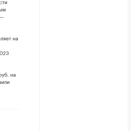
сти
ным
 —
ляет на
2023
уб. на
вили