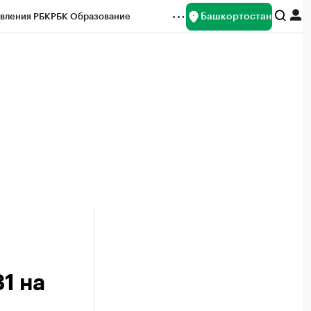
Башкортостан
вления РБК
РБК Образование
редитные рейтинги
Франшизы
Газета
ок наличной валюты
1 на