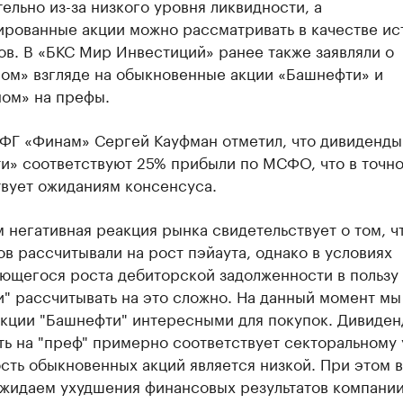
ельно из-за низкого уровня ликвидности, а
ированные акции можно рассматривать в качестве ис
в. В «БКС Мир Инвестиций» ранее также заявляли о
ном» взгляде на обыкновенные акции «Башнефти» и
ном» на префы.
 ФГ «Финам» Сергей Кауфман отметил, что дивиденды
и» соответствуют 25% прибыли по МСФО, что в точн
твует ожиданиям консенсуса.
 негативная реакция рынка свидетельствует о том, чт
в рассчитывали на рост пэйаута, однако в условиях
ющегося роста дебиторской задолженности в пользу
" рассчитывать на это сложно. На данный момент мы
акции "Башнефти" интересными для покупок. Дивиден
ь на "преф" примерно соответствует секторальному
сть обыкновенных акций является низкой. При этом 
ожидаем ухудшения финансовых результатов компании