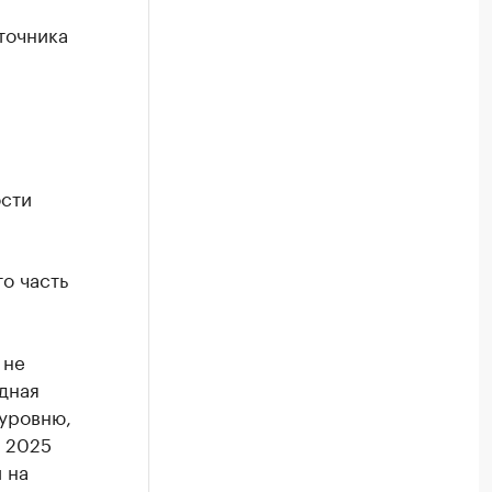
точника
ости
о часть
 не
дная
 уровню,
в 2025
 на