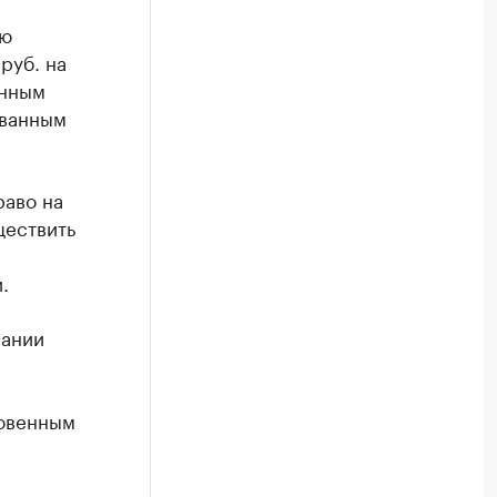
ию
руб. на
енным
ованным
раво на
ществить
.
рании
новенным