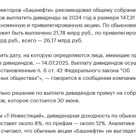
ректоров «Башнефти» рекомендовал общему собран
в выплатить дивиденды за 2024 год в размере 147,31 
кновенную и привилегированную акцию. По обыкнов
жет быть выплачено 21,78 млрд руб., по привилегир
рд руб., всего — 26,17 млрд руб.
ить дату, на которую определяются лица, имеющие п
 дивидендов, — 14.07.2025. Выплату дивидендов осу
установленные п. 6 ст. 42 Федерального закона "Об
ных обществах"», — говорится в сообщении компании
льно решение по выплате дивидендов примут на соб
в, которое состоится 30 июня.
м «Т-Инвестиций», дивидендная доходность по обык
ставит около 8%, по префам — около 12%. Аналитики
считают, что обычные акции «Башнефти» не выглядят